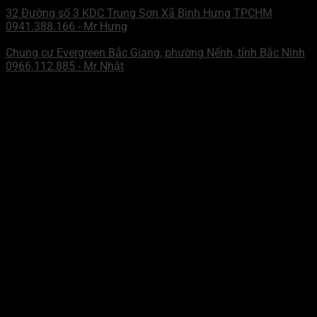
32 Đường số 3 KDC Trung Sơn Xã Bình Hưng TPCHM
0941.388.166 - Mr Hưng
CHI NHÁNH MIỀN BẮC
Chung cư Evergreen Bắc Giang, phường Nếnh, tỉnh Bắc Ninh
0966.112.885 - Mr Nhật
ZALO - MN
Mr Hưng
WECHAT - MN
Mr Hưng
ZALO - MB
Mr Nhật