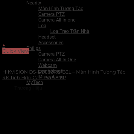
Nearity
Màn Hình Tương Tác
Camera PTZ
Camera All-in-one
Loa
Loa Treo Trần Nhà
Headset
Accessories
+
Philips
Quick View
Camera PTZ
Camera All In One
Select Series
Webcam
Loa hội nghị
HIKVISION DS-D5C86RB/B2L – Màn Hình Tương Tác
Microphone
4K Tích Hợp Camera 48MP
MyTech
Thương Hiệu