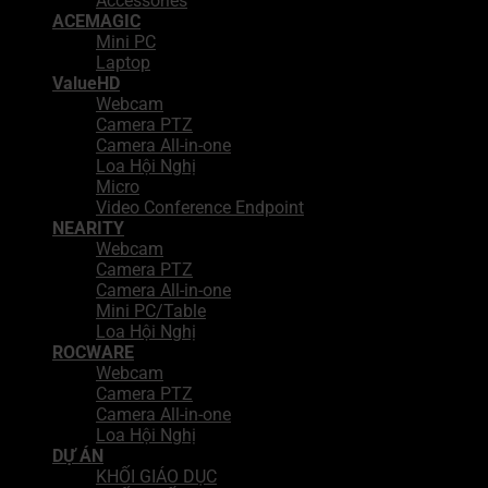
Accessories
ACEMAGIC
Mini PC
Laptop
ValueHD
Webcam
Camera PTZ
Camera All-in-one
Loa Hội Nghị
Micro
Video Conference Endpoint
NEARITY
Webcam
Camera PTZ
Camera All-in-one
Mini PC/Table
Loa Hội Nghị
ROCWARE
Webcam
Camera PTZ
Camera All-in-one
Loa Hội Nghị
DỰ ÁN
KHỐI GIÁO DỤC