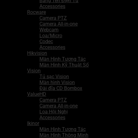
Bảng Tên Điện Tử
Accessories
Rocware
Camera PTZ
Camera All-in-one
Webcam
Loa/Micro
Codec
Accessories
Hikvision
Màn Hình Tương Tác
Màn Hình Kỹ Thuật Số
Vision
Tủ sạc Vision
Màn hình Vision
Đài đĩa CD Bombox
ValueHD
Camera PTZ
Camera All-in-one
Loa Hội Nghị
Accessories
Ikinor
Màn Hình Tương Tác
Màn Hình Thông Minh