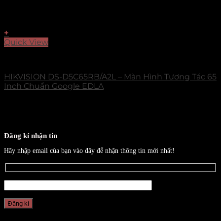
+
Quick View
Select Series
HIKVISION DS-D5C65RB/A2L – Màn Hình Tương Tác 65
Inch Chuẩn Google EDLA
Đăng kí nhận tin
Hãy nhập email cùa bạn vào đây để nhận thông tin mới nhất!
CHI NHÁNH MIỀN NAM