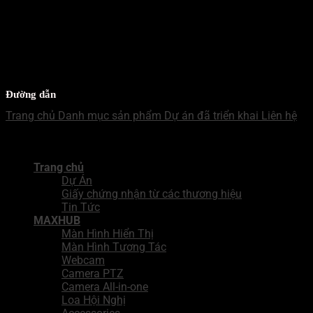
WECHAT - MB
Mr Nhật
Đường dẫn
Trang chủ
Danh mục sản phẩm
Dự án đã triển khai
Liên hệ
Copyright 2026 ©
Công Ty TNHH Giải Pháp Tích Hợp BNN
Trang chủ
Dự Án
Giấy chứng nhận từ các thương hiệu
Tin Tức
MAXHUB
Màn Hình Hiển Thị
Màn Hình Tương Tác
Webcam
Camera PTZ
Camera All-in-one
Loa Hội Nghị