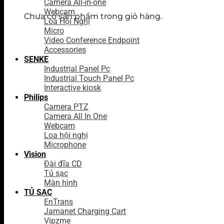
Camera All-in-one
Webcam
Chưa có sản phẩm trong giỏ hàng.
Loa Hội Nghị
Micro
Video Conference Endpoint
Accessories
SENKE
Industrial Panel Pc
Industrial Touch Panel Pc
Interactive kiosk
Philips
Camera PTZ
Camera All In One
Webcam
Loa hội nghị
Microphone
Vision
Đài đĩa CD
Tủ sạc
Màn hình
TỦ SẠC
EnTrans
Jamanet Charging Cart
Vipzme