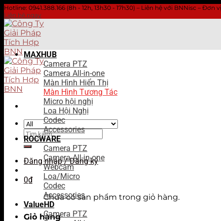
Hotline: 0941.388.166 (8h - 12h, 13h30 - 17h30) – Liên hệ với BNNisc – Đơn
Liên hệ ngay
Skip
to
content
MAXHUB
Camera PTZ
Camera All-in-one
Màn Hình Hiển Thị
Màn Hình Tương Tác
Micro hội nghị
Loa Hội Nghị
Codec
Accessories
Tìm
ROCWARE
kiếm:
Camera PTZ
Camera All-in-one
Đăng nhập / Đăng ký
Webcam
Loa/Micro
0
₫
Codec
Accessories
Chưa có sản phẩm trong giỏ hàng.
ValueHD
Camera PTZ
Giỏ hàng