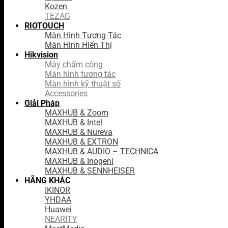
Kozen
TEZAG
RIOTOUCH
Màn Hình Tương Tác
Màn Hình Hiển Thị
Hikvision
Máy chấm công
Màn hình tương tác
Màn hình kỹ thuật số
Accessories
Giải Pháp
MAXHUB & Zoom
MAXHUB & Intel
MAXHUB & Nureva
MAXHUB & EXTRON
MAXHUB & AUDIO – TECHNICA
MAXHUB & Inogeni
MAXHUB & SENNHEISER
HÃNG KHÁC
IKINOR
YHDAA
Huawei
NEARITY