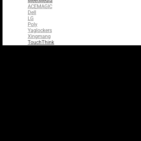
MeetMedia
ACEMAGIC
Dell
LG
Poly
Yaglockers
Xingmang
TouchThink