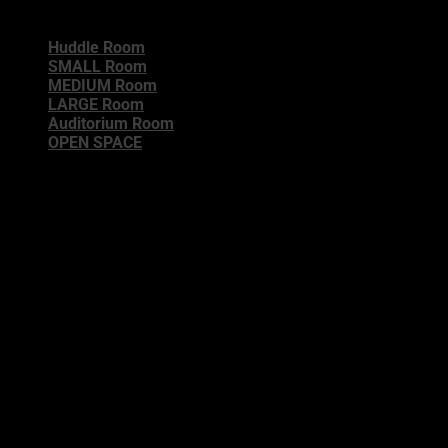
Huddle Room
SMALL Room
MEDIUM Room
LARGE Room
Auditorium Room
OPEN SPACE
GIẢI PHÁP HỘI NGHỊ PHÒNG HỖ TRỢ KHÔNG DÂY
Tạo môi trường không dây với ít dây cáp hơn và nhiều
tính năng hơn.