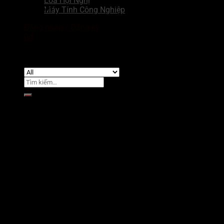
Loa Hội Nghị
Huddle Room
Máy Tính Công Nghiệp
Đăng nhập / Đăng ký
0
₫
Chưa có sản phẩm trong giỏ hàng.
Tìm
kiếm:
Giỏ hàng
Chưa có sản phẩm trong giỏ hàng.
Small Room