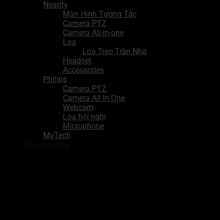
Nearity
Màn Hình Tương Tác
Camera PTZ
Camera All-in-one
Loa
Loa Treo Trần Nhà
Headset
Accessories
Philips
Camera PTZ
Camera All In One
Webcam
Loa hội nghị
Microphone
MyTech
Thương Hiệu
Dễ dàng triển khai
Kết nối PoE/Wi-Fi gắn
tường tất cả trong một