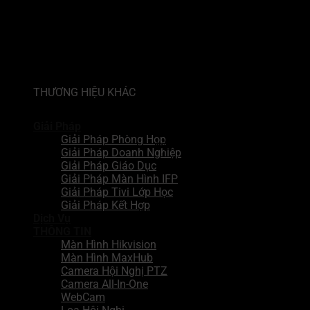
Thao tác dễ dàng
Hệ điều hành cuộc
họp/Trình khởi chạy cuộc
họp Chia sẻ không dây/Bộ
chuyển đổi USB
THƯƠNG HIỆU KHÁC
Dễ bảo trì
Nâng cấp qua mạng (OTA)
Giải Pháp
Phần mềm quản lý thiết
Giải Pháp Phòng Họp
bị
Giải Pháp Doanh Nghiệp
Giải Pháp Giáo Dục
Giải Pháp Màn Hình IFP
Giải Pháp Tivi Lớp Học
Giải Pháp Kết Hợp
Dịch Vụ
THÔNG TIN
Màn Hình Hikvision
Màn Hình MaxHub
Camera Hội Nghị PTZ
Camera All-In-One
WebCam