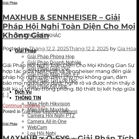
Giải Pháp
MAXHUB & SENNHEISER – Giải
Pháp Hội Nghị Toàn Diện Cho Mọi
Không Gian
THƯƠNG HIỆU KHÁC
Posted on
Tháng 12 2, 2025
Tháng 12 2, 2025
by
Gia Hòa
Giải Pháp
Giải Pháp Phòng Họp
Giải Pháp Doanh Nghiệp
Giải Pháp Hội Nghị Toàn Diện Cho Mọi Không Gian Sự
Giải Pháp Giáo Dục
hợp tác giữa MAXHUB và Sennheiser mang đến giải
Giải Pháp Màn Hình IFP
pháp hội nghị toàn diện cho mọi không gian, đảm
Giải Pháp Tivi Lớp Học
bảo mọi người đều được nghe rõ và được nhìn thấy ở
Giải Pháp Kết Hợp
bất kỳ vị trí nào trong phòng. Bộ thiết bị kết hợp giữa
Dịch Vụ
[…]
THÔNG TIN
Màn Hình Hikvision
Continue reading
→
Màn Hình MaxHub
Posted in
Giải Pháp
Leave a comment
Camera Hội Nghị PTZ
Camera All-In-One
Giải Pháp
WebCam
Loa Hội Nghị
MAXHUB x Q-SYS – Giải Pháp Tích