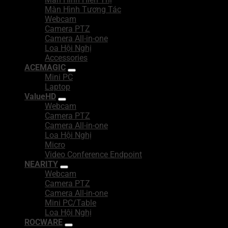
Màn Hình Tương Tác
Webcam
Camera PTZ
Camera All-in-one
Loa Hội Nghị
Accessories
ACEMAGIC
Mini PC
Laptop
ValueHD
Webcam
Camera PTZ
Camera All-in-one
Loa Hội Nghị
Micro
Video Conference Endpoint
NEARITY
Webcam
Camera PTZ
Camera All-in-one
Mini PC/Table
Loa Hội Nghị
ROCWARE