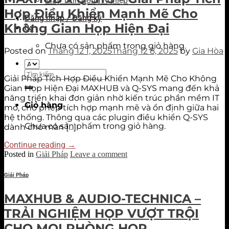
Máy Tính Công Nghiệp
Hợp Điều Khiển Mạnh Mẽ Cho
Đăng nhập / Đăng ký
Không Gian Họp Hiện Đại
0
₫
Chưa có sản phẩm trong giỏ hàng.
Posted on
Tháng 12 1, 2025
Tháng 12 8, 2025
by
Gia Hòa
Tìm
Giải Pháp Tích Hợp Điều Khiển Mạnh Mẽ Cho Không
kiếm:
Gian Họp Hiện Đại MAXHUB và Q-SYS mang đến khả
năng triển khai đơn giản nhờ kiến trúc phần mềm IT
Giỏ hàng
mở, cho phép tích hợp mạnh mẽ và ổn định giữa hai
hệ thống. Thông qua các plugin điều khiển Q-SYS
Chưa có sản phẩm trong giỏ hàng.
dành cho màn […]
Continue reading
→
Posted in
Giải Pháp
Leave a comment
Giải Pháp
MAXHUB & AUDIO-TECHNICA –
TRẢI NGHIỆM HỌP VƯỢT TRỘI
CHO MỌI PHÒNG HỌP