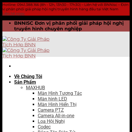
Hotline: 0941.388.166 (8h - 12h, 13h30 - 17h30) – Liên hệ với BNNisc – Đơn
vị phân phối giải pháp hội nghị truyền hình hàng đầu tại Việt Nam
Liên hệ ngay
Skip
BNNISC Đơn vị phân phối giải pháp hội nghị
to
truyền hình chuyên nghiệp
content
Về Chúng Tôi
Sản Phẩm
MAXHUB
Màn Hình Tương Tác
Màn hình LED
Màn Hình Hiển Thị
Camera PTZ
Camera All-in-one
Loa Hội Nghị
Codec