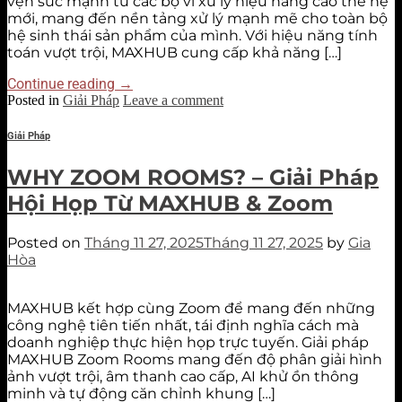
vẹn sức mạnh từ các bộ vi xử lý hiệu năng cao thế hệ
mới, mang đến nền tảng xử lý mạnh mẽ cho toàn bộ
hệ sinh thái sản phẩm của mình. Với hiệu năng tính
toán vượt trội, MAXHUB cung cấp khả năng […]
Continue reading
→
Posted in
Giải Pháp
Leave a comment
Giải Pháp
WHY ZOOM ROOMS? – Giải Pháp
Hội Họp Từ MAXHUB & Zoom
Posted on
Tháng 11 27, 2025
Tháng 11 27, 2025
by
Gia
Hòa
MAXHUB kết hợp cùng Zoom để mang đến những
công nghệ tiên tiến nhất, tái định nghĩa cách mà
doanh nghiệp thực hiện họp trực tuyến. Giải pháp
MAXHUB Zoom Rooms mang đến độ phân giải hình
ảnh vượt trội, âm thanh cao cấp, AI khử ồn thông
minh và tự động căn chỉnh khung […]