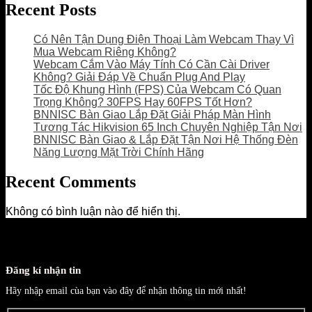
Recent Posts
Có Nên Tận Dụng Điện Thoại Làm Webcam Thay Vì
Mua Webcam Riêng Không?
Webcam Cắm Vào Máy Tính Có Cần Cài Driver
Không? Giải Đáp Về Chuẩn Plug And Play
Tốc Độ Khung Hình (FPS) Của Webcam Có Quan
Trọng Không? 30FPS Hay 60FPS Tốt Hơn?
BNNISC Bàn Giao Lắp Đặt Giải Pháp Màn Hình
Tương Tác Hikvision 65 Inch Chuyên Nghiệp Tận Nơi
BNNISC Bàn Giao & Lắp Đặt Tận Nơi Hệ Thống Đèn
Năng Lượng Mặt Trời Chính Hãng
Recent Comments
Không có bình luận nào để hiển thị.
Đăng kí nhận tin
Hãy nhập email cùa bạn vào đây để nhận thông tin mới nhất!