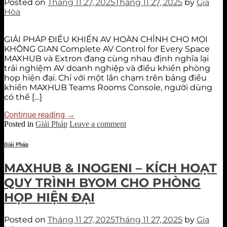
Posted on
Tháng 11 27, 2025
Tháng 11 27, 2025
by
Gia
Hòa
GIẢI PHÁP ĐIỀU KHIỂN AV HOÀN CHỈNH CHO MỌI
KHÔNG GIAN Complete AV Control for Every Space
MAXHUB và Extron đang cùng nhau định nghĩa lại
trải nghiệm AV doanh nghiệp và điều khiển phòng
họp hiện đại. Chỉ với một lần chạm trên bảng điều
khiển MAXHUB Teams Rooms Console, người dùng
có thể […]
Continue reading
→
Posted in
Giải Pháp
Leave a comment
Giải Pháp
MAXHUB & INOGENI – KÍCH HOẠT
QUY TRÌNH BYOM CHO PHÒNG
HỌP HIỆN ĐẠI
Posted on
Tháng 11 27, 2025
Tháng 11 27, 2025
by
Gia