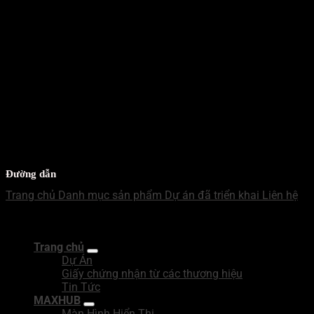
ZALO - MB
Mr Nhật
WECHAT - MB
Mr Nhật
Đường dẫn
Trang chủ
Danh mục sản phẩm
Dự án đã triển khai
Liên hệ
Copyright 2026 ©
Công Ty TNHH Giải Pháp Tích Hợp BNN
Trang chủ
Dự Án
Giấy chứng nhận từ các thương hiệu
Tin Tức
MAXHUB
Màn Hình Hiển Thị