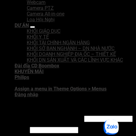
Webcam
Camera PTZ
Camera All-in-one
Loa Hội Nghị
DỰ ÁN
KHỐI GIÁO DỤC
KHỐI Y TẾ
KHỐI TÀI CHÍNH NGÂN HÀNG
KHỐI SỞ BAN NGHÀNH – DN NHÀ NƯỚC
KHỐI DOANH NGHIỆP ĐỊA ỐC – THIẾT KẾ
KHỐI DN SẢN XUẤT VÀ CÁC LĨNH VỰC KHÁC
Đài đĩa CD Boombox
KHUYẾN MÃI
Philips
Assign a menu in Theme Options > Menus
Đăng nhập
Đăng nhập
Tên tài khoản hoặc địa chỉ email
*
Mật khẩu
*