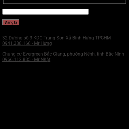
CHI NHÁNH MIỀN NAM
32 Đường số 3 KDC Trung Sơn Xã Bình Hưng TPCHM
0941.388.166 - Mr Hưng
CHI NHÁNH MIỀN BẮC
Chung cư Evergreen Bắc Giang, phường Nếnh, tỉnh Bắc Ninh
0966.112.885 - Mr Nhật
ZALO - MN
Mr Hưng
WECHAT - MN
Mr Hưng