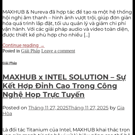
MAXHUB & Nureva đã hợp tác để tạo ra một hệ thống
hội nghị âm thanh – hình ảnh vượt trội, giúp đơn giản
hóa quá trình lắp đặt, tối ưu quản lý và giảm chi phí
vận hành. Với các giải pháp audio và video toàn diện,
được thiết kế phù hợp cho nhiều […]
Continue reading
→
Posted in
Giải Pháp
Leave a comment
Giải Pháp
MAXHUB x INTEL SOLUTION – Sự
Kết Hợp Đỉnh Cao Trong Công
Nghệ Họp Trực Tuyến
Posted on
Tháng 11 27, 2025
Tháng 11 27, 2025
by
Gia
Hòa
Là đối tác Titanium của Intel, MAXHUB khai thác trọn