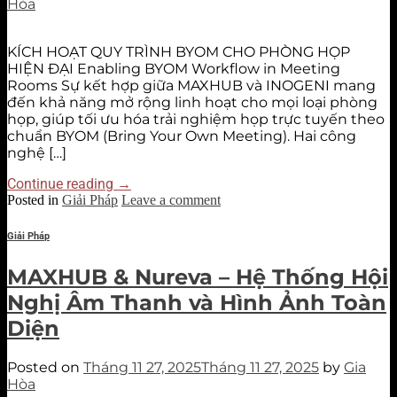
Hòa
KÍCH HOẠT QUY TRÌNH BYOM CHO PHÒNG HỌP
HIỆN ĐẠI Enabling BYOM Workflow in Meeting
Rooms Sự kết hợp giữa MAXHUB và INOGENI mang
đến khả năng mở rộng linh hoạt cho mọi loại phòng
họp, giúp tối ưu hóa trải nghiệm họp trực tuyến theo
chuẩn BYOM (Bring Your Own Meeting). Hai công
nghệ […]
Continue reading
→
Posted in
Giải Pháp
Leave a comment
Giải Pháp
MAXHUB & Nureva – Hệ Thống Hội
Nghị Âm Thanh và Hình Ảnh Toàn
Diện
Posted on
Tháng 11 27, 2025
Tháng 11 27, 2025
by
Gia
Hòa