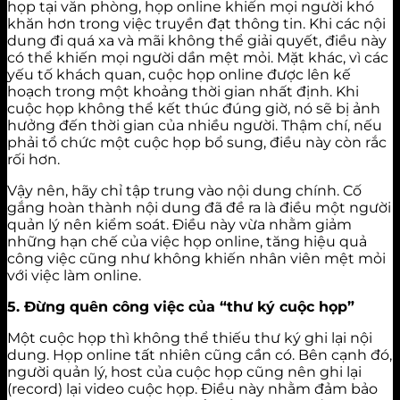
họp tại văn phòng, họp online khiến mọi người khó
khăn hơn trong việc truyền đạt thông tin. Khi các nội
dung đi quá xa và mãi không thể giải quyết, điều này
có thể khiến mọi người dần mệt mỏi. Mặt khác, vì các
yếu tố khách quan, cuộc họp online được lên kế
hoạch trong một khoảng thời gian nhất định. Khi
cuộc họp không thể kết thúc đúng giờ, nó sẽ bị ảnh
hưởng đến thời gian của nhiều người. Thậm chí, nếu
phải tổ chức một cuộc họp bổ sung, điều này còn rắc
rối hơn.
Vậy nên, hãy chỉ tập trung vào nội dung chính. Cố
gắng hoàn thành nội dung đã đề ra là điều một người
quản lý nên kiểm soát. Điều này vừa nhằm giảm
những hạn chế của việc họp online, tăng hiệu quả
công việc cũng như không khiến nhân viên mệt mỏi
với việc làm online.
5. Đừng quên công việc của “thư ký cuộc họp”
Một cuộc họp thì không thể thiếu thư ký ghi lại nội
dung. Họp online tất nhiên cũng cần có. Bên cạnh đó,
người quản lý, host của cuộc họp cũng nên ghi lại
(record) lại video cuộc họp. Điều này nhằm đảm bảo