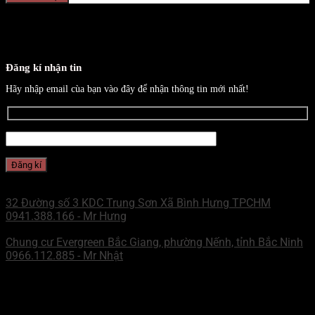
Đăng kí nhận tin
Hãy nhập email cùa bạn vào đây để nhận thông tin mới nhất!
CHI NHÁNH MIỀN NAM
32 Đường số 3 KDC Trung Sơn Xã Bình Hưng TPCHM
0941.388.166 - Mr Hưng
CHI NHÁNH MIỀN BẮC
Chung cư Evergreen Bắc Giang, phường Nếnh, tỉnh Bắc Ninh
0966.112.885 - Mr Nhật
ZALO - MN