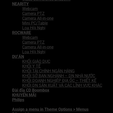
NEARITY
Webcam
Camera PTZ
Camera All-in-one
Mini PC/Table
Loa Hội Nghị
ROCWARE
Webcam
Camera PTZ
Camera All-in-one
Loa Hội Nghị
DỰ ÁN
KHỐI GIÁO DỤC
KHỐI Y TẾ
KHỐI TÀI CHÍNH NGÂN HÀNG
KHỐI SỞ BAN NGHÀNH – DN NHÀ NƯỚC
KHỐI DOANH NGHIỆP ĐỊA ỐC – THIẾT KẾ
KHỐI DN SẢN XUẤT VÀ CÁC LĨNH VỰC KHÁC
Đài đĩa CD Boombox
KHUYẾN MÃI
Philips
Assign a menu in Theme Options > Menus