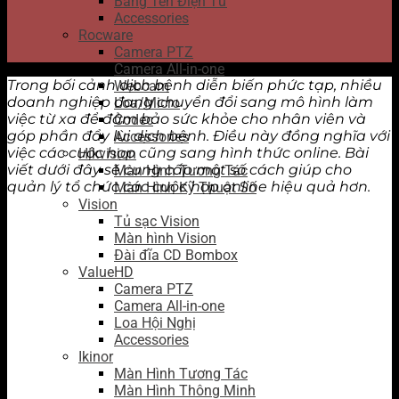
Bảng Tên Điện Tử
Accessories
Rocware
Camera PTZ
Camera All-in-one
Trong bối cảnh dịch bệnh diễn biến phức tạp, nhiều
Webcam
doanh nghiệp đang chuyển đổi sang mô hình làm
Loa/Micro
việc từ xa để đảm bảo sức khỏe cho nhân viên và
Codec
góp phần đẩy lùi dịch bệnh. Điều này đồng nghĩa với
Accessories
việc các cuộc họp cũng sang hình thức online. Bài
Hikvision
viết dưới đây sẽ cung cấp một số cách giúp cho
Màn Hình Tương Tác
quản lý tổ chức các cuộc họp online hiệu quả hơn.
Màn Hình Kỹ Thuật Số
Vision
Tủ sạc Vision
Màn hình Vision
Đài đĩa CD Bombox
ValueHD
Camera PTZ
Camera All-in-one
Loa Hội Nghị
Accessories
Ikinor
Màn Hình Tương Tác
Màn Hình Thông Minh