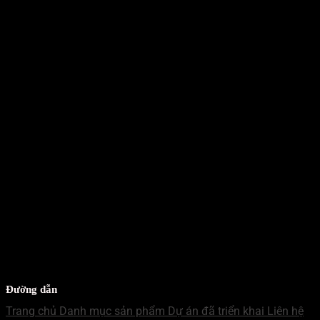
Mr Hưng
WECHAT - MN
Mr Hưng
ZALO - MB
Mr Nhật
WECHAT - MB
Mr Nhật
Đường dẫn
Trang chủ
Danh mục sản phẩm
Dự án đã triển khai
Liên hệ