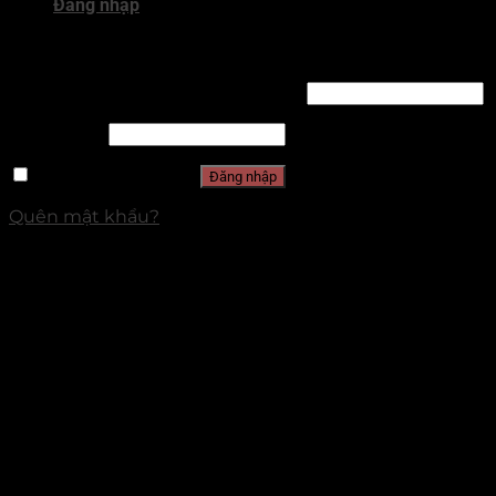
Đăng nhập
Đăng nhập
Tên tài khoản hoặc địa chỉ email
*
Mật khẩu
*
Ghi nhớ mật khẩu
Đăng nhập
Quên mật khẩu?