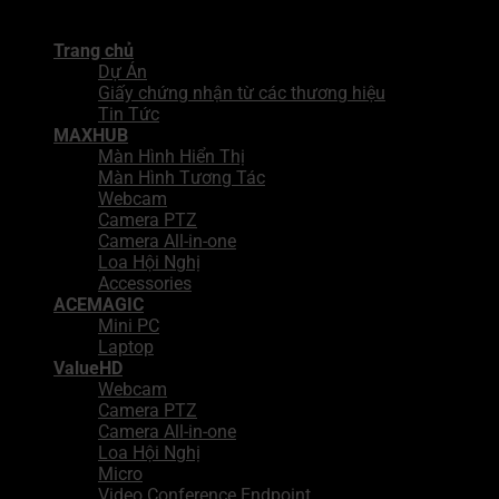
Copyright 2026 ©
Công Ty TNHH Giải Pháp Tích Hợp BNN
Trang chủ
Dự Án
Giấy chứng nhận từ các thương hiệu
Tin Tức
MAXHUB
Màn Hình Hiển Thị
Màn Hình Tương Tác
Webcam
Camera PTZ
Camera All-in-one
Loa Hội Nghị
Accessories
ACEMAGIC
Mini PC
Laptop
ValueHD
Webcam
Camera PTZ
Camera All-in-one
Loa Hội Nghị
Micro
Video Conference Endpoint