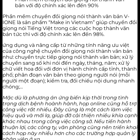
bản với độ chính xác lên đến 90%
Phần mềm chuyển đổi giọng nói thành văn bản V-
IONE là sản phẩm “Make in Vietnam” giúp chuyển đổi
giọng nói Tiếng Việt trong các cuộc họp thành văn
bản tức thì với độ chính xác lên đến 98%.
ứng dụng và nâng cấp từ những tính năng ưu việt
của công nghệ chuyển đổi giọng nói thành văn bản
như: chuyển trực tiếp giọng nói thành văn bản; xử lý
chuyển sang số khi nói đến ngày, tháng, năm; xử lý
chữ viết hoa đối với đơn vị hành chính cấp tỉnh, thành
phố; phân đoạn văn bản theo giọng người nói (mỗi
người một đoạn); kiểm tra, đối chiếu nội dung nhanh
chóng;…
Mặc dù là phương án ứng biến kịp thời trong tình
trạng dịch bệnh hoành hành, họp online cũng hỗ trợ
công việc rất nhiều. Đây cũng là một cách làm việc
hiệu quả và mới lạ, giúp đỡ cải thiện nhiều khía cạnh
khác nhau trong công việc công sở. Nếu tiến hành
thuận lợi, các công ty, văn phòng cũng nên triển khai
cách họp này nhiều hơn cho các trường hợp quản lý
nhân viên ở xa.