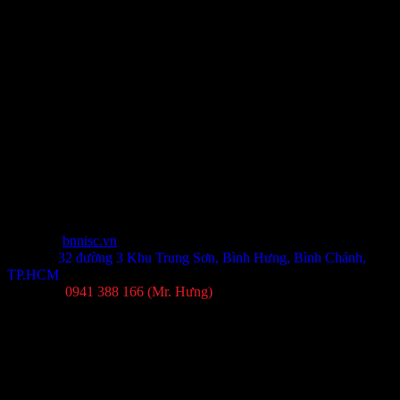
mở rộng)
USB 3.2 Gen 1, Type-C,
Cổng kết nối
Type-A
LAN 2.5G, WiFi 6,
Kết nối
Bluetooth 5.2
Thông tin liên hệ
Website:
bnnisc.vn
Địa chỉ:
32 đường 3 Khu Trung Sơn, Bình Hưng, Bình Chánh,
TP.HCM
Tel/Zalo:
0941 388 166 (Mr. Hưng)
Đánh giá
Chưa có đánh giá nào.