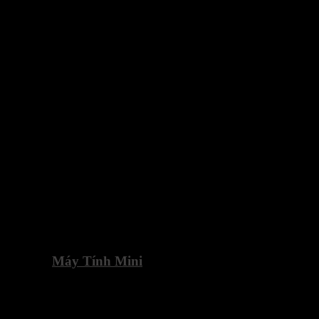
MI21 –
Máy Tính Mini
Nhỏ Gọn, Tiết Kiệm Không
Gian
Giúp tối ưu không gian làm việc với thiết kế nhỏ gọn nhưng vẫn
mạnh mẽ. So với các case PC truyền thống, tiết kiệm diện tích tối