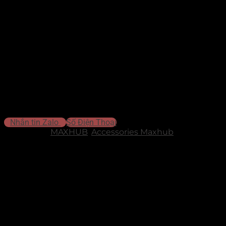
Đồ họa:
Intel UHD Graphics, hỗ trợ hiển thị
bốn màn hình
4K
– lý tưởng cho công việc đa nhiệm, thiết kế đồ họa, trình
chiếu và giám sát.
Hệ điều hành:
Tương thích Windows 11
, đảm bảo trải
nghiệm hiện đại, tối ưu bảo mật và hiệu suất.
Thiết kế:
Nhỏ gọn, dễ dàng lắp đặt trong không gian làm
việc, tiết kiệm diện tích nhưng vẫn đầy đủ hiệu năng.
Ứng dụng:
Phù hợp cho
văn phòng, thiết kế đồ họa, lập
trình, giám sát, trình chiếu, giải trí đa phương tiện
.
Liên hệ để được tư vấn báo giá
Nhắn tin Zalo
Số Điện Thoại
Danh mục:
MAXHUB
,
Accessories Maxhub