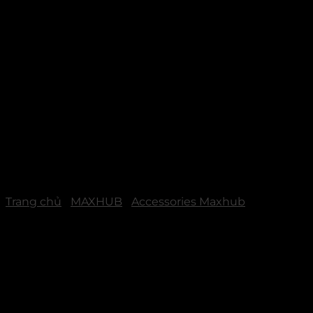
Trang chủ
/
MAXHUB
/
Accessories Maxhub
Mini PC MAXHUB MI21 –
Hiệu Năng Mạnh Mẽ,
Thiết Kế Nhỏ Gọn