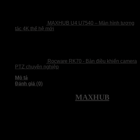
MAXHUB U4 U7540 – Màn hình tương
tác 4K thế hệ mới
Rocware RK70 - Bàn điều khiển camera
PTZ chuyên nghiệp
Mô tả
Đánh giá (0)
Giới thiệu Mini PC
MAXHUB
MI21
Maxhub MI21 được trang bị
Intel Core i5-13420H
, mang lại hiệu
suất mạnh mẽ cho công việc và giải trí. Với
RAM 16GB DDR4
và
SSD 512GB M.2 PCIe 4.0
, máy đảm bảo tốc độ xử lý nhanh
chóng và khả năng mở rộng linh hoạt. Hỗ trợ
hiển thị bốn màn
hình 4K
, cùng với
USB 3.2, WiFi 6, Bluetooth 5.2
, thiết bị này là