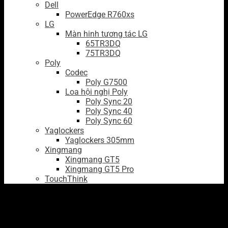
Dell
PowerEdge R760xs
LG
Màn hinh tương tác LG
65TR3DQ
75TR3DQ
Poly
Codec
Poly G7500
Loa hội nghị Poly
Poly Sync 20
Poly Sync 40
Poly Sync 60
Yaglockers
Yaglockers 305mm
Xingmang
Xingmang GT5
Xingmang GT5 Pro
TouchThink