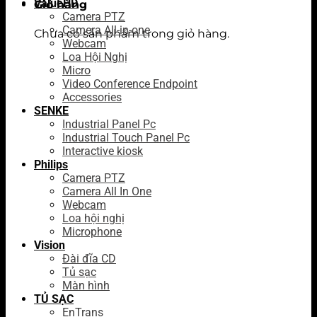
ValueHD
Giỏ hàng
Camera PTZ
Camera All-in-one
Chưa có sản phẩm trong giỏ hàng.
Webcam
Loa Hội Nghị
Micro
Video Conference Endpoint
Accessories
SENKE
Industrial Panel Pc
Industrial Touch Panel Pc
Interactive kiosk
Philips
Camera PTZ
Camera All In One
Webcam
Loa hội nghị
Microphone
Vision
Đài đĩa CD
Tủ sạc
Màn hình
TỦ SẠC
EnTrans