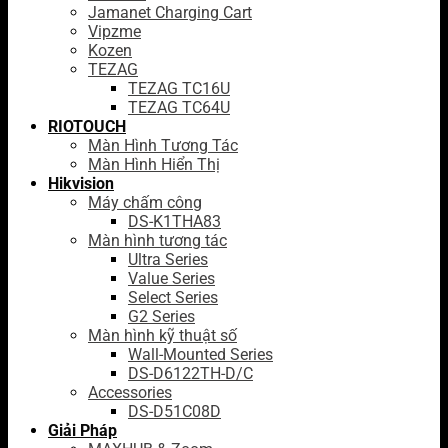
Jamanet Charging Cart
Vipzme
Kozen
TEZAG
TEZAG TC16U
TEZAG TC64U
RIOTOUCH
Màn Hình Tương Tác
Màn Hình Hiển Thị
Hikvision
Máy chấm công
DS-K1THA83
Màn hình tương tác
Ultra Series
Value Series
Select Series
G2 Series
Màn hình kỹ thuật số
Wall-Mounted Series
DS-D6122TH-D/C
Accessories
DS-D51C08D
Giải Pháp