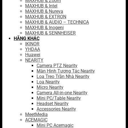
MAXHUB & Zoom
MAXHUB & Intel
MAXHUB & Nureva
MAXHUB & EXTRON
MAXHUB & AUDIO – TECHNICA
MAXHUB & Inogeni
MAXHUB & SENNHEISER
HÃNG KHÁC
IKINOR
YHDAA
Huawei
NEARITY
Camera PTZ Nearity
Màn Hình Tương Tác Nearity
Loa Treo Trần Nhà Nearity
Loa Nearity
Micro Nearity
Camera All-in-one Nearity
Mini PC/Table Nearity
Headset Nearity
Accessories Nearity
MeetMedia
ACEMAGIC
Mini PC Acemagic