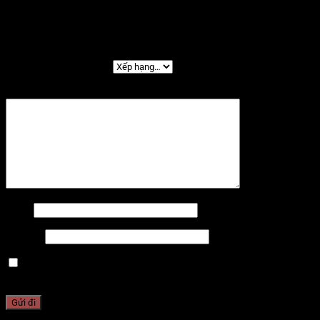
Hãy là người đầu tiên nhận xét “Mini PC MAXHUB
MI21 – Hiệu Năng Mạnh Mẽ, Thiết Kế Nhỏ Gọn”
Đánh giá của bạn
*
Đánh giá của bạn
*
Tên
*
Email
*
Lưu tên của tôi, email, và trang web trong trình
duyệt này cho lần bình luận kế tiếp của tôi.