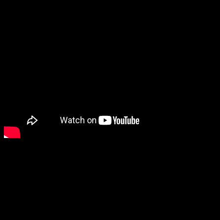
Thông tin liên hệ
Website:
bnnisc.vn
Địa chỉ: 32 đường 3 Khu Trung Sơn, Bình Hưng, Bình Chánh,
TP.HCM
Tel/Zalo: 0941 388 166 (Mr. Hưng)