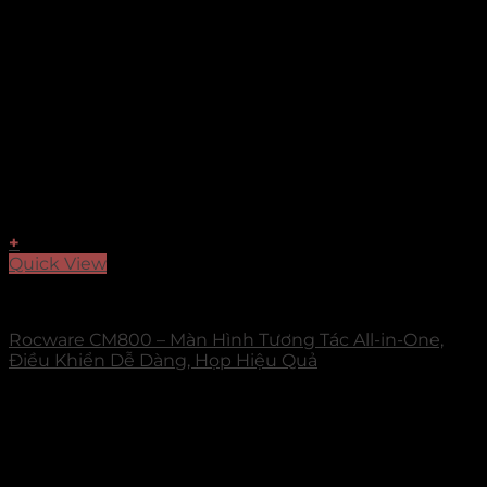
+
Quick View
ROCWARE
Rocware CM800 – Màn Hình Tương Tác All-in-One,
Điều Khiển Dễ Dàng, Họp Hiệu Quả