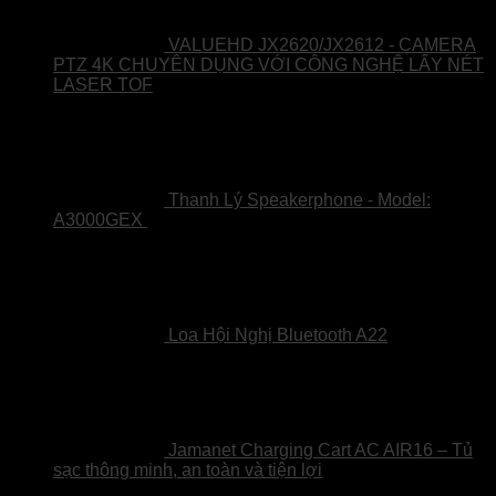
VALUEHD JX2620/JX2612 - CAMERA
PTZ 4K CHUYÊN DỤNG VỚI CÔNG NGHỆ LẤY NÉT
LASER TOF
Thanh Lý Speakerphone - Model:
Giá
Giá
A3000GEX
15,900,000
₫
7,450,000
₫
gốc
hiện
là:
tại
15,900,000₫.
là:
7,450,000₫.
Loa Hội Nghị Bluetooth A22
Jamanet Charging Cart AC AIR16 – Tủ
sạc thông minh, an toàn và tiện lợi