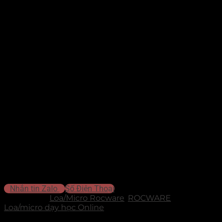
lại trải nghiệm nghe mượt mà, sắc nét.
Thu âm hiệu quả trong bán kính lên đến
3 mét
– phù hợp cho
nhiều quy mô không gian: từ nhóm họp nhỏ đến phòng học
vừa.
Khử tiếng ồn (Noise Reduction)
: loại bỏ tạp âm nền không
mong muốn.
Tự động điều chỉnh độ lợi (AGC)
: cân bằng âm lượng đầu
vào.
Khử tiếng vọng (AEC)
: loại bỏ hiện tượng dội âm, giúp
giọng nói rõ ràng hơn.
Kết nối nhiều micro (lên đến
6 thiết bị
, tùy phiên bản cuối).
Sử dụng cáp mạng PoE
– đơn giản hóa hệ thống dây dẫn,
dễ mở rộng cho không gian lớn.
Thiết kế nhỏ gọn, tinh tế
– dễ lắp đặt trong nhiều loại không
gian.
Kết nối
plug-and-play qua USB
, không cần cấu hình hay kỹ
thuật phức tạp.
Liên hệ để được tư vấn báo giá
Nhắn tin Zalo
Số Điện Thoại
Danh mục:
Loa/Micro Rocware
,
ROCWARE
Thẻ:
Loa/micro dạy học Online