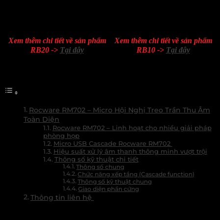
Xem thêm chi tiết về sản phẩm
Xem thêm chi tiết về sản phẩm
RB20 ->
Tại đây
RB10 ->
Tại đây
Danh mục
Rocware RM702 – Micro Hội Nghị Treo Trần Thu Âm
Toàn Diện
Rocware RM702 – Linh hoạt cho nhiều giải pháp
phòng họp
Micro USB Cascade Rocware RM702
Hiệu suất xử lý âm thanh thông minh vượt trội
Thông số kỹ thuật chi tiết
Thông số chung
Chức năng xếp tầng (Cascade function)
Thông số kỹ thuật chung
Giao diện phần cứng
Thông tin liên hệ
Hiệu suất xử lý âm thanh thông minh vượt trội