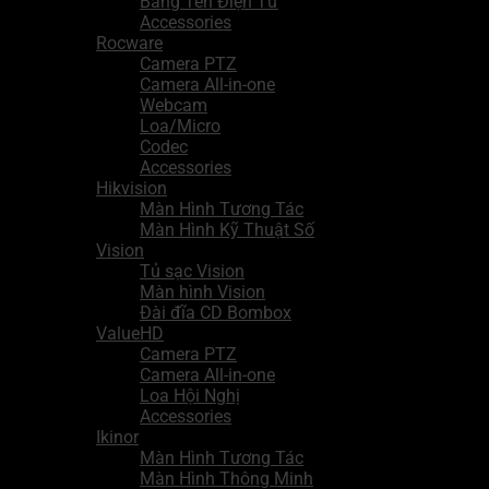
Bảng Tên Điện Tử
Accessories
Rocware
Camera PTZ
Camera All-in-one
Webcam
Loa/Micro
Codec
Accessories
Hikvision
Màn Hình Tương Tác
Màn Hình Kỹ Thuật Số
Vision
Tủ sạc Vision
Màn hình Vision
Đài đĩa CD Bombox
ValueHD
Camera PTZ
Camera All-in-one
Loa Hội Nghị
Accessories
Ikinor
Màn Hình Tương Tác
Màn Hình Thông Minh