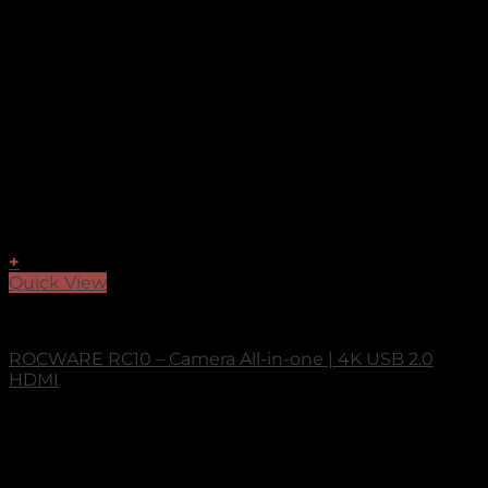
+
Quick View
Camera All-in-one
ROCWARE RC10 – Camera All-in-one | 4K USB 2.0
HDMI