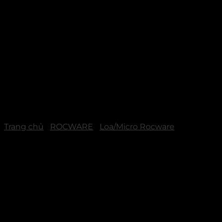
Trang chủ
/
ROCWARE
/
Loa/Micro Rocware
Rocware RM702 – Micro
Hội Nghị Treo Trần Thu
Âm Toàn Diện