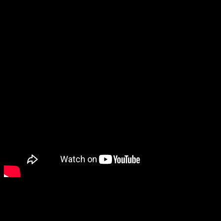
xem video giới thiệu dưới đây!
Xem video review về sản phẩm RM702 tại đây!