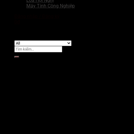
Loa Hội Nghị
Máy Tính Công Nghiệp
Đăng nhập / Đăng ký
0
₫
Chưa có sản phẩm trong giỏ hàng.
Tìm
kiếm:
Giỏ hàng
Chưa có sản phẩm trong giỏ hàng.