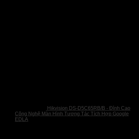
Sản phẩm
Hikvision DS-D5C65RB/B - Đỉnh Cao
Công Nghệ Màn Hình Tương Tác Tích Hợp Google
EDLA