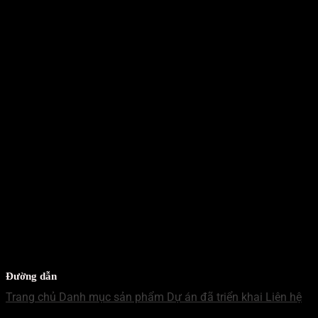
WECHAT - MN
Mr Hưng
ZALO - MB
Mr Nhật
WECHAT - MB
Mr Nhật
Đường dẫn
Trang chủ
Danh mục sản phẩm
Dự án đã triển khai
Liên hệ