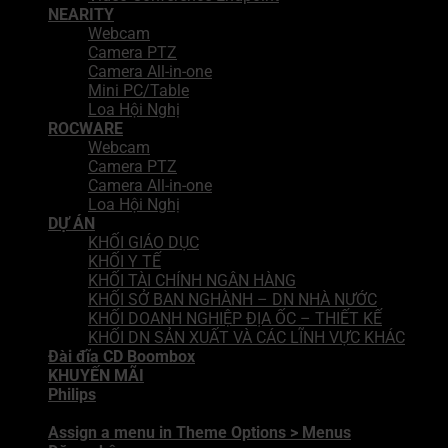
NEARITY
Webcam
Camera PTZ
Camera All-in-one
Mini PC/Table
Loa Hội Nghị
ROCWARE
Webcam
Camera PTZ
Camera All-in-one
Loa Hội Nghị
DỰ ÁN
KHỐI GIÁO DỤC
KHỐI Y TẾ
KHỐI TÀI CHÍNH NGÂN HÀNG
KHỐI SỞ BAN NGHÀNH – DN NHÀ NƯỚC
KHỐI DOANH NGHIỆP ĐỊA ỐC – THIẾT KẾ
KHỐI DN SẢN XUẤT VÀ CÁC LĨNH VỰC KHÁC
Đài đĩa CD Boombox
KHUYẾN MÃI
Philips
Assign a menu in Theme Options > Menus