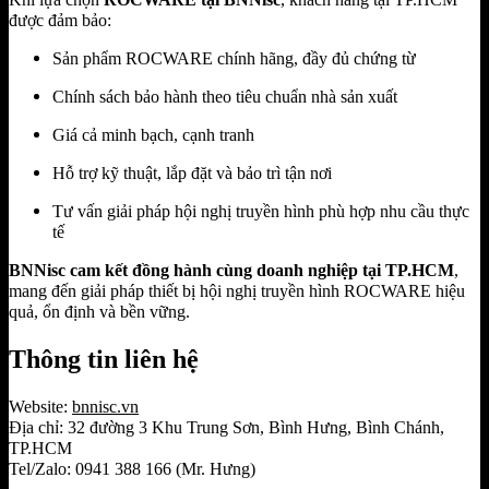
được đảm bảo:
Sản phẩm ROCWARE chính hãng, đầy đủ chứng từ
Chính sách bảo hành theo tiêu chuẩn nhà sản xuất
Giá cả minh bạch, cạnh tranh
Hỗ trợ kỹ thuật, lắp đặt và bảo trì tận nơi
Tư vấn giải pháp hội nghị truyền hình phù hợp nhu cầu thực
tế
BNNisc cam kết đồng hành cùng doanh nghiệp tại TP.HCM
,
mang đến giải pháp thiết bị hội nghị truyền hình ROCWARE hiệu
quả, ổn định và bền vững.
Thông tin liên hệ
Website:
bnnisc.vn
Địa chỉ: 32 đường 3 Khu Trung Sơn, Bình Hưng, Bình Chánh,
TP.HCM
Tel/Zalo: 0941 388 166 (Mr. Hưng)