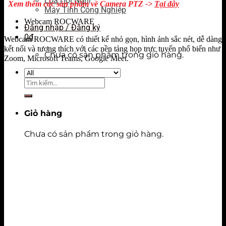
Loa Hội Nghị
Xem thêm các sản phẩm về Camera PTZ ->
Tại đây
Máy Tính Công Nghiệp
Webcam ROCWARE
Đăng nhập / Đăng ký
0
₫
Webcam ROCWARE có thiết kế nhỏ gọn, hình ảnh sắc nét, dễ dàng
kết nối và tương thích với các nền tảng họp trực tuyến phổ biến như
Chưa có sản phẩm trong giỏ hàng.
Zoom, Microsoft Teams, Google Meet.
Tìm
kiếm:
Giỏ hàng
Chưa có sản phẩm trong giỏ hàng.