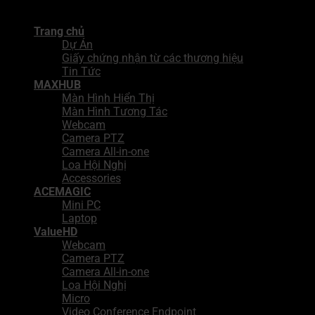
Copyright 2026 ©
Công Ty TNHH Giải Pháp Tích Hợp BNN
Trang chủ
Dự Án
Giấy chứng nhận từ các thương hiệu
Tin Tức
MAXHUB
Màn Hình Hiển Thị
Màn Hình Tương Tác
Webcam
Camera PTZ
Camera All-in-one
Loa Hội Nghị
Accessories
ACEMAGIC
Mini PC
Laptop
ValueHD
Webcam
Camera PTZ
Camera All-in-one
Loa Hội Nghị
Micro
Video Conference Endpoint