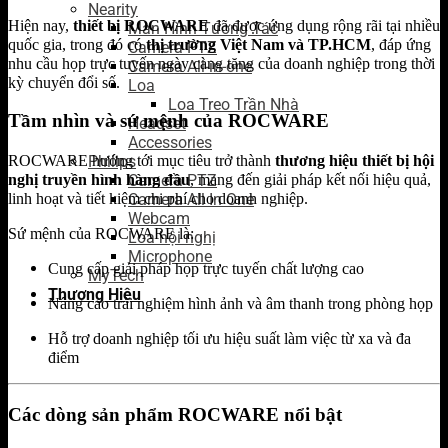
Nearity
Hiện nay,
thiết bị ROCWARE
đã được ứng dụng rộng rãi tại nhiều
Màn Hình Tương Tác
quốc gia, trong đó có
thị trường Việt Nam và TP.HCM
, đáp ứng
Camera PTZ
nhu cầu họp trực tuyến ngày càng tăng của doanh nghiệp trong thời
Camera All-in-one
kỳ chuyển đổi số.
Loa
Loa Treo Trần Nhà
Tầm nhìn và sứ mệnh của ROCWARE
Headset
Accessories
Philips
ROCWARE hướng tới mục tiêu trở thành
thương hiệu thiết bị hội
Camera PTZ
nghị truyền hình hàng đầu
, mang đến giải pháp kết nối hiệu quả,
Camera All In One
linh hoạt và tiết kiệm chi phí cho doanh nghiệp.
Webcam
Sứ mệnh của ROCWARE là:
Loa hội nghị
Microphone
Cung cấp giải pháp họp trực tuyến chất lượng cao
MyTech
Thương Hiệu
Nâng cao trải nghiệm hình ảnh và âm thanh trong phòng họp
Hỗ trợ doanh nghiệp tối ưu hiệu suất làm việc từ xa và đa
điểm
Các dòng sản phẩm ROCWARE nổi bật