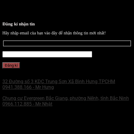
Đăng kí nhận tin
Hãy nhập email cùa bạn vào đây để nhận thông tin mới nhất!
CHI NHÁNH MIỀN NAM
32 Đường số 3 KDC Trung Sơn Xã Bình Hưng TPCHM
0941.388.166 - Mr Hưng
CHI NHÁNH MIỀN BẮC
Chung cư Evergreen Bắc Giang, phường Nếnh, tỉnh Bắc Ninh
0966.112.885 - Mr Nhật
ZALO - MN
Mr Hưng