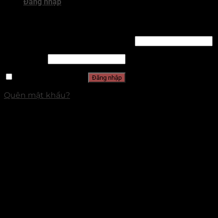
Đăng nhập
Đăng nhập
Tên tài khoản hoặc địa chỉ email
*
Mật khẩu
*
Ghi nhớ mật khẩu
Đăng nhập
Quên mật khẩu?