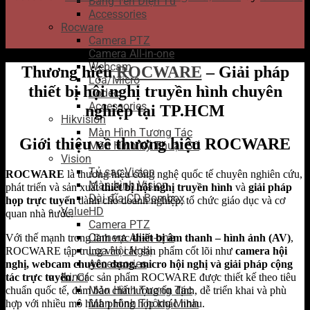
Bảng Tên Điện Tử
Accessories
Rocware
Camera PTZ
Camera All-in-one
Webcam
Thương hiệu
ROCWARE
– Giải pháp
Loa/Micro
thiết bị hội nghị truyền hình chuyên
Codec
Accessories
nghiệp tại TP.HCM
Hikvision
Màn Hình Tương Tác
Giới thiệu về thương hiệu ROCWARE
Màn Hình Kỹ Thuật Số
Vision
Tủ sạc Vision
ROCWARE
là thương hiệu công nghệ quốc tế chuyên nghiên cứu,
Màn hình Vision
phát triển và sản xuất
thiết bị hội nghị truyền hình
và
giải pháp
Đài đĩa CD Bombox
họp trực tuyến
dành cho doanh nghiệp, tổ chức giáo dục và cơ
ValueHD
quan nhà nước.
Camera PTZ
Camera All-in-one
Với thế mạnh trong lĩnh vực
thiết bị âm thanh – hình ảnh (AV)
,
Loa Hội Nghị
ROCWARE tập trung vào các sản phẩm cốt lõi như
camera hội
Accessories
nghị, webcam chuyên dụng, micro hội nghị và giải pháp cộng
Ikinor
tác trực tuyến
. Các sản phẩm ROCWARE được thiết kế theo tiêu
Màn Hình Tương Tác
chuẩn quốc tế, đảm bảo chất lượng ổn định, dễ triển khai và phù
Màn Hình Thông Minh
hợp với nhiều mô hình phòng họp khác nhau.