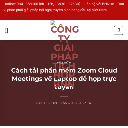
Hotline: 0941.388.166 (8h - 12h, 13h30 - 17h30) – Liên hệ với BNNisc – Đơn
vị phân phối giải pháp hội nghị truyền hình hàng đầu tại Việt Nam
Liên hệ ngay
Skip
to
content
TIN TỨC
Cách tải phần mềm Zoom Cloud
Meetings về Laptop để họp trực
tuyến
POSTED ON
THÁNG 4 8, 2023
BY