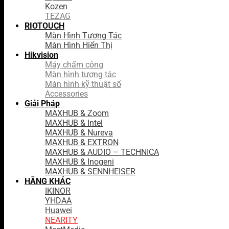
Kozen
TEZAG
RIOTOUCH
Màn Hình Tương Tác
Màn Hình Hiển Thị
Hikvision
Máy chấm công
Màn hình tương tác
Màn hình kỹ thuật số
Accessories
Giải Pháp
MAXHUB & Zoom
MAXHUB & Intel
MAXHUB & Nureva
MAXHUB & EXTRON
MAXHUB & AUDIO – TECHNICA
MAXHUB & Inogeni
MAXHUB & SENNHEISER
HÃNG KHÁC
IKINOR
YHDAA
Huawei
NEARITY