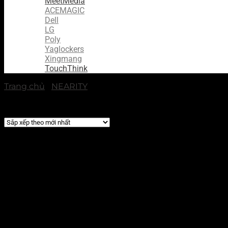
MeetMedia
ACEMAGIC
Dell
LG
Poly
Yaglockers
Xingmang
TouchThink
Trang chủ
/
NEARITY
/
Camera PTZ Nearity
Showing all 4 results