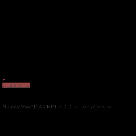
+
Quick View
NEARITY
Nearity V540D 4K NDI PTZ Dual-Lens Camera