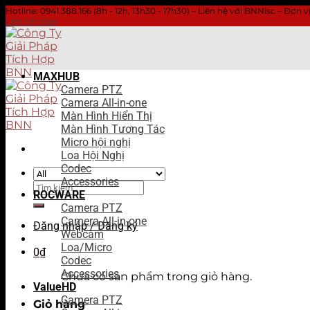
Hotline: 0941.388.166 (8h - 12h, 13h30 - 17h30) – Liên hệ với BNNisc – Đơn
Liên hệ ngay
Skip
to
content
MAXHUB
Camera PTZ
Camera All-in-one
Màn Hình Hiển Thị
Màn Hình Tương Tác
Micro hội nghị
Loa Hội Nghị
Codec
Accessories
Tìm
ROCWARE
kiếm:
Camera PTZ
Camera All-in-one
Đăng nhập / Đăng ký
Webcam
Loa/Micro
0
₫
Codec
Accessories
Chưa có sản phẩm trong giỏ hàng.
ValueHD
Camera PTZ
Giỏ hàng