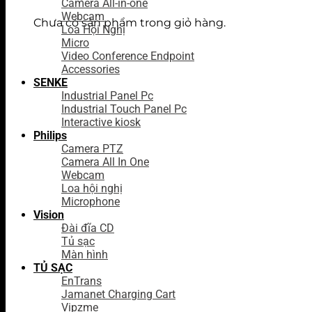
Camera All-in-one
Webcam
Chưa có sản phẩm trong giỏ hàng.
Loa Hội Nghị
Micro
Video Conference Endpoint
Accessories
SENKE
Industrial Panel Pc
Industrial Touch Panel Pc
Interactive kiosk
Philips
Camera PTZ
Camera All In One
Webcam
Loa hội nghị
Microphone
Vision
Đài đĩa CD
Tủ sạc
Màn hình
TỦ SẠC
EnTrans
Jamanet Charging Cart
Vipzme