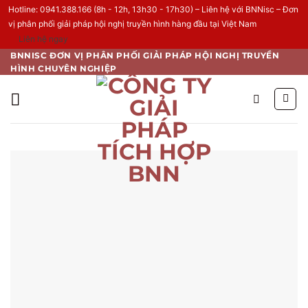
Hotline: 0941.388.166 (8h - 12h, 13h30 - 17h30) – Liên hệ với BNNisc – Đơn
vị phân phối giải pháp hội nghị truyền hình hàng đầu tại Việt Nam
Liên hệ ngay
Skip
BNNISC ĐƠN VỊ PHÂN PHỐI GIẢI PHÁP HỘI NGHỊ TRUYỀN
HÌNH CHUYÊN NGHIỆP
to
content