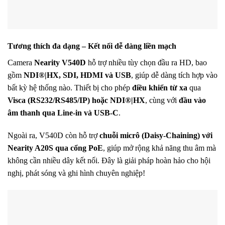
Tương thích đa dạng – Kết nối dễ dàng liền mạch
Camera
Nearity V540D
hỗ trợ nhiều tùy chọn đầu ra HD, bao
gồm
NDI®|HX, SDI, HDMI và USB
, giúp dễ dàng tích hợp vào
bất kỳ hệ thống nào. Thiết bị cho phép
điều khiển từ xa
qua
Visca (RS232/RS485/IP) hoặc NDI®|HX
, cùng với
đầu vào
âm thanh qua Line-in và USB-C
.
Ngoài ra, V540D còn hỗ trợ
chuỗi micrô (Daisy-Chaining) với
Nearity A20S qua cổng PoE
, giúp mở rộng khả năng thu âm mà
không cần nhiều dây kết nối. Đây là giải pháp hoàn hảo cho hội
nghị, phát sóng và ghi hình chuyên nghiệp!