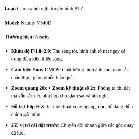
Loại:
Camera hội nghị truyền hình PTZ
Model:
Nearity V540D
Thương hiệu:
Nearity
Khẩu độ F/1.8~2.9
: Thu sáng tốt, hình ảnh rõ nét ngay cả
trong điều kiện thiếu sáng.
Cảm biến Sony CMOS
: Chất lượng hình ảnh cao, màu sắc
chân thực, giảm nhiễu hiệu quả.
Zoom quang 20x + Zoom kỹ thuật số 2x
: Phóng to chi tiết
mà vẫn sắc nét, phù hợp cho giám sát và hội nghị.
Hỗ trợ Flip H & V
: Linh hoạt xoay ngang, dọc, dễ dàng điều
chỉnh góc nhìn.
255 vị trí cài đặt trước
: Chuyển đổi nhanh giữa các góc quay
đã lưu.