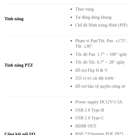
Theo vùng
Tự động đóng khung
Tính năng
Chế độ Hình trong Hình (PIP)
Phạm vi Pan/Tilt: Pan: ±175°;
Tilt: ±30°
Tốc độ Pan: 1,7° ~ 100° /giây
Tốc độ Tilt: 0,7° ~ 28° /giây
Tính năng PTZ
Hỗ trợ Flip H & V
255 vị trí cài đặt trước
Hỗ trợ bảo vệ quyền riêng tư
Power supply DC12V/1.5A
USB 2.0 Type-B
USB 2.0 Type-C
HDMI OUT
RJ45 *2(Support POE IN*1，
Cổng kết nối I/O