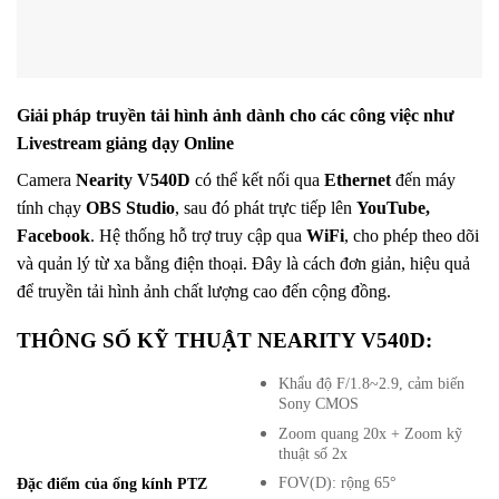
Giải pháp truyền tải hình ảnh dành cho các công việc như
Livestream giảng dạy Online
Camera
Nearity V540D
có thể kết nối qua
Ethernet
đến máy
tính chạy
OBS Studio
, sau đó phát trực tiếp lên
YouTube,
Facebook
. Hệ thống hỗ trợ truy cập qua
WiFi
, cho phép theo dõi
và quản lý từ xa bằng điện thoại. Đây là cách đơn giản, hiệu quả
để truyền tải hình ảnh chất lượng cao đến cộng đồng.
THÔNG SỐ KỸ THUẬT NEARITY V540D:
Khẩu độ F/1.8~2.9, cảm biến
Sony CMOS
Zoom quang 20x + Zoom kỹ
thuật số 2x
FOV(D): rộng 65°
Đặc điểm của ống kính PTZ