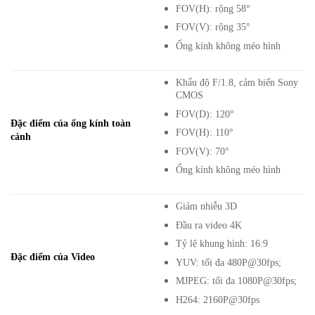
FOV(H): rộng 58°
FOV(V): rộng 35°
Ống kính không méo hình
Khẩu độ F/1.8, cảm biến Sony
CMOS
FOV(D): 120°
Đặc điểm của ống kính toàn
FOV(H): 110°
cảnh
FOV(V): 70°
Ống kính không méo hình
Giảm nhiễu 3D
Đầu ra video 4K
Tỷ lệ khung hình: 16:9
Đặc điểm của Video
YUV: tối đa 480P@30fps;
MJPEG: tối đa 1080P@30fps;
H264: 2160P@30fps