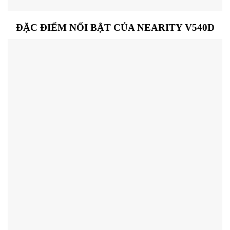
ĐẶC ĐIỂM NỐI BẬT CỦA NEARITY V540D