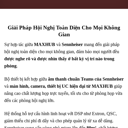
Giải Pháp Hội Nghị Toàn Diện Cho Mọi Không
Gian
Sự hợp tác giữa
MAXHUB
và
Sennheiser
mang đến giải pháp
hội nghị toàn diện cho mọi không gian, đảm bảo mọi người đều
được nghe rõ và được nhìn thấy ở bất kỳ vị trí nào trong
phòng
.
Bộ thiết bị kết hợp giữa
âm thanh chuẩn Teams của Sennheiser
và
màn hình, camera, thiết bị UC hiện đại từ MAXHUB
giúp
nâng cao chất lượng họp trực tuyến, tối ưu cho từ phòng họp vừa
đến các phòng hội nghị lớn.
Hệ thống hỗ trợ cấu hình linh hoạt với DSP như Extron, QSC,
giảm thiểu chi phí đi dây và cho phép quản lý từ xa dễ dàng.
Sennheiser cung cấp vùng phủ micro lên đến
80m²
, chất lượng