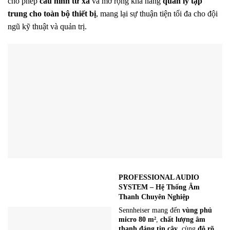
cho phép
cấu hình từ xa
và mở rộng khả năng
quản lý tập
trung cho toàn bộ thiết bị
, mang lại sự thuận tiện tối đa cho đội
ngũ kỹ thuật và quản trị.
PROFESSIONAL AUDIO
SYSTEM – Hệ Thống Âm
Thanh Chuyên Nghiệp
Sennheiser mang đến
vùng phủ
micro 80 m²
,
chất lượng âm
thanh đáng tin cậy
, cùng
độ rõ