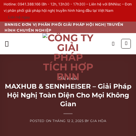
Hotline: 0941.388.166 (8h - 12h, 13h30 - 17h30) – Liên hệ với BNNisc – Đơn
vị phân phối giải pháp hội nghị truyền hình hàng đầu tại Việt Nam
Liên hệ ngay
Skip
BNNISC ĐƠN VỊ PHÂN PHỐI GIẢI PHÁP HỘI NGHỊ TRUYỀN
HÌNH CHUYÊN NGHIỆP
to
content
GIẢI PHÁP
MAXHUB & SENNHEISER – Giải Pháp
Hội Nghị Toàn Diện Cho Mọi Không
Gian
POSTED ON
THÁNG 12 2, 2025
BY
GIA HÒA