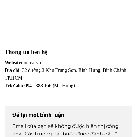
MAXHUB
MAXHUB
MÀN 
Màn 
XCore Kit
MAXHUB XT10-VB Kit
Thông tin liên hệ
Website:
bnnisc.vn
Địa chỉ:
32 đường 3 Khu Trung Sơn, Bình Hưng, Bình Chánh,
TP.HCM
Tel/Zalo:
0941 388 166 (Mr. Hưng)
Để lại một bình luận
Email của bạn sẽ không được hiển thị công
khai.
Các trường bắt buộc được đánh dấu
*