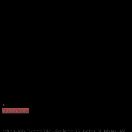
+
Quick View
Màn hình tương tác
Màn Hình Tương Tác Hikvision 75 Inch: Giải Pháp Hội