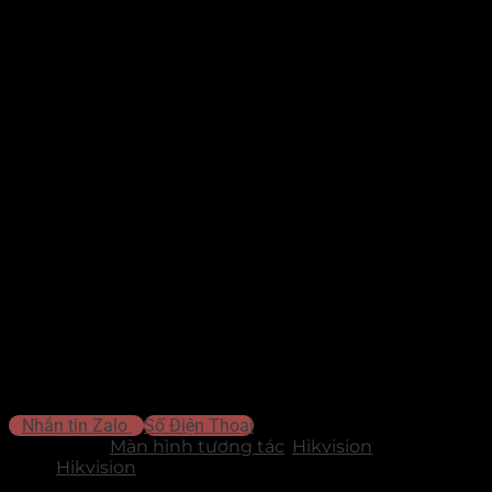
Loại:
Màn hình tương tác
Model:
VS-D5B65RB-BNN
Thương hiệu:
Hikvision
Màn hình 4K:
Hình ảnh UHD sắc nét, chống lóa, viết vẽ
mượt.
Android 14 EDLA:
Bảo mật Google, tích hợp sẵn kho ứng
dụng.
Camera 48MP & Mic 12m:
Quay quét 4K, thu âm xa khử
nhiễu.
Cảm ứng 50 điểm:
Phản hồi tức thì, đa người dùng cùng lúc.
Hệ điều hành kép:
Chạy song song Android và Windows
(OPS).
Trình chiếu 4 thiết bị:
Chia sẻ không dây, điều khiển ngược
laptop
Liên hệ để được tư vấn báo giá
Nhắn tin Zalo
Số Điện Thoại
Danh mục:
Màn hình tương tác
,
Hikvision
Thương
hiệu:
Hikvision