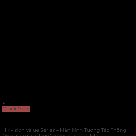
+
Quick View
Màn hình tương tác
Hikvision Value Series – Màn hình Tương Tác Thông
Minh Cho Giáo Dục Và Hội Họp 4K UHD