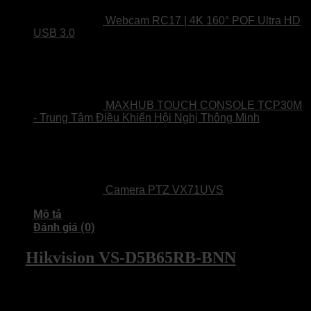
Webcam RC17 | 4K 160° POF Ultra HD
USB 3.0
MAXHUB TOUCH CONSOLE TCP30M
- Trung Tâm Điều Khiển Hội Nghị Thông Minh
Camera PTZ VX71UVS
Mô tả
Đánh giá (0)
Hikvision VS-D5B65RB-BNN
– Màn
Hình Tương Tác 4K Cảm Ứng 50 Điểm
Chạm