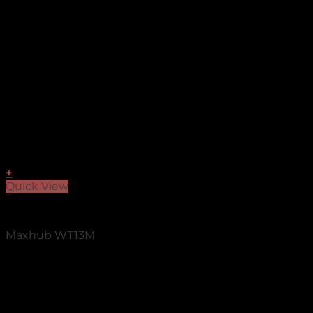
+
Quick View
MAXHUB
Maxhub WT13M