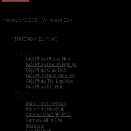
MAXHUB
Maxhub WB05 – Wireless Box
THƯƠNG HIỆU KHÁC
Giải Pháp
Giải Pháp Phòng Họp
Giải Pháp Doanh Nghiệp
Giải Pháp Giáo Dục
Giải Pháp Màn Hình IFP
Giải Pháp Tivi Lớp Học
Giải Pháp Kết Hợp
Dịch Vụ
THÔNG TIN
Màn Hình Hikvision
Màn Hình MaxHub
Camera Hội Nghị PTZ
Camera All-In-One
WebCam