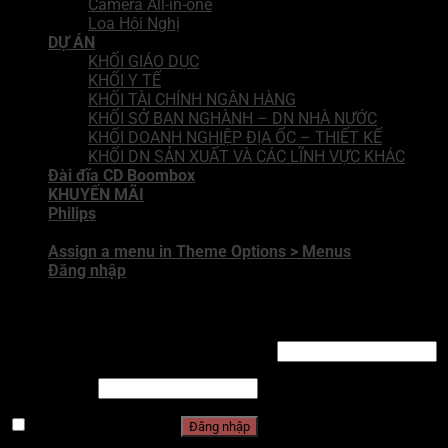
Camera All-in-one
Loa Hội Nghị
DỰ ÁN
KHỐI GIÁO DỤC
KHỐI Y TẾ
KHỐI TÀI CHÍNH NGÂN HÀNG
KHỐI SỞ BAN NGHÀNH – DN NHÀ NƯỚC
KHỐI DOANH NGHIỆP ĐỊA ỐC – THIẾT KẾ
KHỐI DN SẢN XUẤT VÀ CÁC LĨNH VỰC KHÁC
Đài đĩa CD Boombox
KHUYẾN MÃI
Philips
Assign a menu in Theme Options > Menus
Đăng nhập
Đăng nhập
Tên tài khoản hoặc địa chỉ email
*
Mật khẩu
*
Ghi nhớ mật khẩu
Đăng nhập