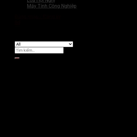
Loa Hội Nghị
Máy Tính Công Nghiệp
Đăng nhập / Đăng ký
0
₫
Chưa có sản phẩm trong giỏ hàng.
Tìm
kiếm:
Giỏ hàng
Chưa có sản phẩm trong giỏ hàng.