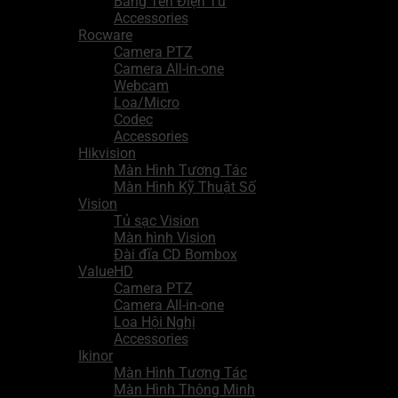
Bảng Tên Điện Tử
Accessories
Rocware
Camera PTZ
Camera All-in-one
Webcam
Loa/Micro
Codec
Accessories
Hikvision
Màn Hình Tương Tác
Màn Hình Kỹ Thuật Số
Vision
Tủ sạc Vision
Màn hình Vision
Đài đĩa CD Bombox
ValueHD
Camera PTZ
Camera All-in-one
Loa Hội Nghị
Accessories
Ikinor
Màn Hình Tương Tác
Màn Hình Thông Minh