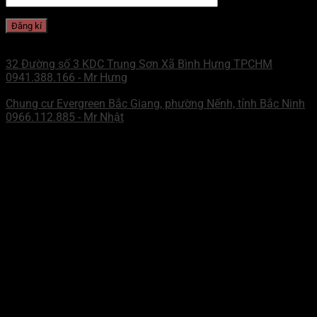
CHI NHÁNH MIỀN NAM
32 Đường số 3 KDC Trung Sơn Xã Bình Hưng TPCHM
0941.388.166 - Mr Hưng
CHI NHÁNH MIỀN BẮC
Chung cư Evergreen Bắc Giang, phường Nếnh, tỉnh Bắc Ninh
0966.112.885 - Mr Nhật
ZALO - MN
Mr Hưng
WECHAT - MN
Mr Hưng