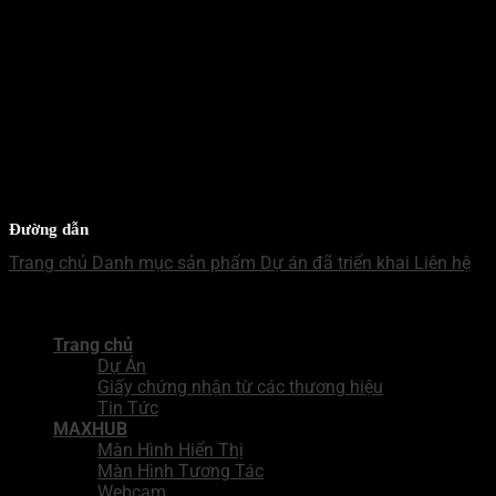
ZALO - MB
Mr Nhật
WECHAT - MB
Mr Nhật
Đường dẫn
Trang chủ
Danh mục sản phẩm
Dự án đã triển khai
Liên hệ
Copyright 2026 ©
Công Ty TNHH Giải Pháp Tích Hợp BNN
Trang chủ
Dự Án
Giấy chứng nhận từ các thương hiệu
Tin Tức
MAXHUB
Màn Hình Hiển Thị
Màn Hình Tương Tác
Webcam