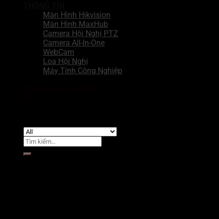
THÔNG TIN
Màn Hình Hikvision
Màn Hình MaxHub
Camera Hội Nghị PTZ
Camera All-In-One
WebCam
Loa Hội Nghị
Máy Tính Công Nghiệp
Đăng nhập / Đăng ký
0
₫
Chưa có sản phẩm trong giỏ hàng.
Tìm
kiếm:
Giỏ hàng
Chưa có sản phẩm trong giỏ hàng.