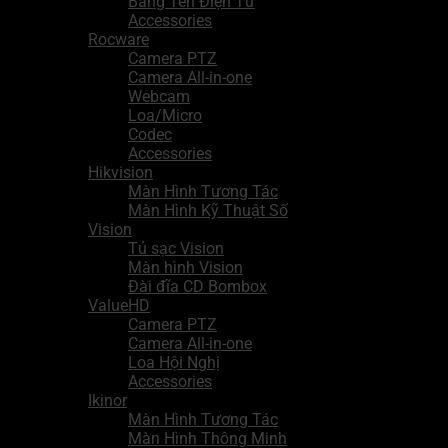
Bảng Tên Điện Tử
Accessories
Rocware
Camera PTZ
Camera All-in-one
Webcam
Loa/Micro
Codec
Accessories
Hikvision
Màn Hình Tương Tác
Màn Hình Kỹ Thuật Số
Vision
Tủ sạc Vision
Màn hình Vision
Đài đĩa CD Bombox
ValueHD
Camera PTZ
Camera All-in-one
Loa Hội Nghị
Accessories
Ikinor
Màn Hình Tương Tác
Màn Hình Thông Minh