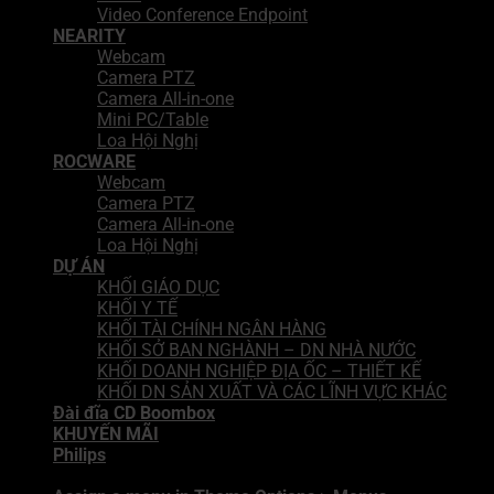
Video Conference Endpoint
NEARITY
Webcam
Camera PTZ
Camera All-in-one
Mini PC/Table
Loa Hội Nghị
ROCWARE
Webcam
Camera PTZ
Camera All-in-one
Loa Hội Nghị
DỰ ÁN
KHỐI GIÁO DỤC
KHỐI Y TẾ
KHỐI TÀI CHÍNH NGÂN HÀNG
KHỐI SỞ BAN NGHÀNH – DN NHÀ NƯỚC
KHỐI DOANH NGHIỆP ĐỊA ỐC – THIẾT KẾ
KHỐI DN SẢN XUẤT VÀ CÁC LĨNH VỰC KHÁC
Đài đĩa CD Boombox
KHUYẾN MÃI
Philips