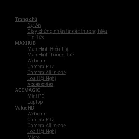
Copyright 2026 ©
Công Ty TNHH Giải Pháp Tích Hợp BNN
Trang chủ
Dự Án
Giấy chứng nhận từ các thương hiệu
Tin Tức
MAXHUB
Màn Hình Hiển Thị
Màn Hình Tương Tác
Webcam
Camera PTZ
Camera All-in-one
Loa Hội Nghị
Accessories
ACEMAGIC
Mini PC
Laptop
ValueHD
Webcam
Camera PTZ
Camera All-in-one
Loa Hội Nghị
Micro