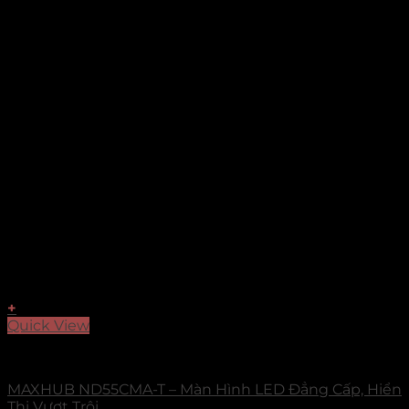
+
Quick View
Màn Hình Hiển Thị Maxhub
MAXHUB ND55CMA-T – Màn Hình LED Đẳng Cấp, Hiển
Thị Vượt Trội