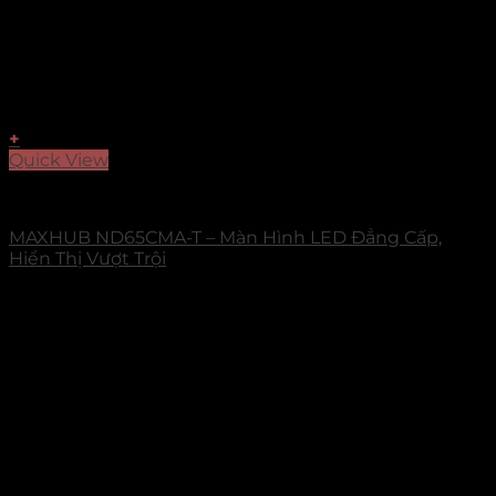
+
Quick View
MAXHUB
MAXHUB ND65CMA-T – Màn Hình LED Đẳng Cấp,
Hiển Thị Vượt Trội