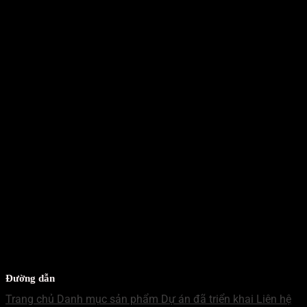
Mr Hưng
WECHAT - MN
Mr Hưng
ZALO - MB
Mr Nhật
WECHAT - MB
Mr Nhật
Đường dẫn
Trang chủ
Danh mục sản phẩm
Dự án đã triển khai
Liên hệ