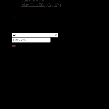
Loa Hội Nghị
Máy Tính Công Nghiệp
Đăng nhập / Đăng ký
0
₫
Chưa có sản phẩm trong giỏ hàng.
Tìm
kiếm:
Giỏ hàng
Chưa có sản phẩm trong giỏ hàng.