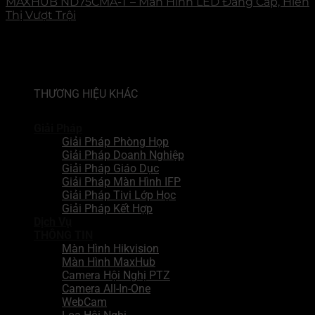
MAXHUB ND75CMA-T – Màn Hình LED Đẳng Cấp, Hiển
Thị Vượt Trội
THƯƠNG HIỆU KHÁC
Giải Pháp
Giải Pháp Phòng Họp
Giải Pháp Doanh Nghiệp
Giải Pháp Giáo Dục
Giải Pháp Màn Hình IFP
Giải Pháp Tivi Lớp Học
Giải Pháp Kết Hợp
Dịch Vụ
THÔNG TIN
Màn Hình Hikvision
Màn Hình MaxHub
Camera Hội Nghị PTZ
Camera All-In-One
WebCam