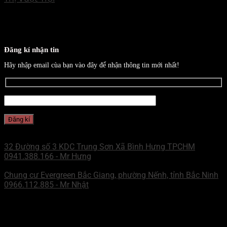
Đăng kí nhận tin
Hãy nhập email cùa bạn vào đây để nhận thông tin mới nhất!
CHI NHÁNH MIỀN NAM
32 Đường số 3 KDC Trung Sơn Xã Bình Hưng TPCHM
0941.388.166 - Mr Hưng
CHI NHÁNH MIỀN BẮC
Chung cư Evergreen Bắc Giang, phường Nếnh, tỉnh Bắc Ninh
0966.112.885 - Mr Nhật
ZALO - MN