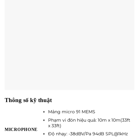
Thông số kỹ thuật
Mảng micro 91 MEMS
Phạm vi đón hiệu quả: 10m x 10m(33ft
x 33ft)
MICROPHONE
Độ nhạy: -38dBV/Pa 94dB SPL@1kHz