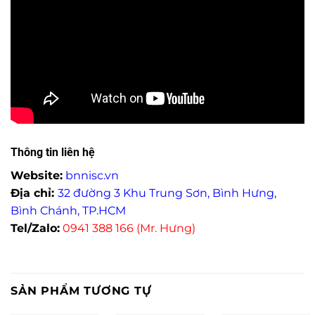
Thông tin liên hệ
Website:
bnnisc.vn
Địa chỉ:
32 đường 3 Khu Trung Sơn, Bình Hưng,
Bình Chánh, TP.HCM
Tel/Zalo:
0941 388 166 (Mr. Hưng)
SẢN PHẨM TƯƠNG TỰ