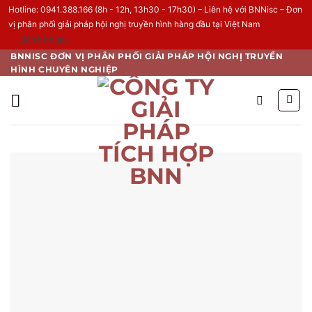
Hotline: 0941.388.166 (8h - 12h, 13h30 - 17h30) – Liên hệ với BNNisc – Đơn
vị phân phối giải pháp hội nghị truyền hình hàng đầu tại Việt Nam
Liên hệ ngay
Skip
BNNISC ĐƠN VỊ PHÂN PHỐI GIẢI PHÁP HỘI NGHỊ TRUYỀN
HÌNH CHUYÊN NGHIỆP
to
content