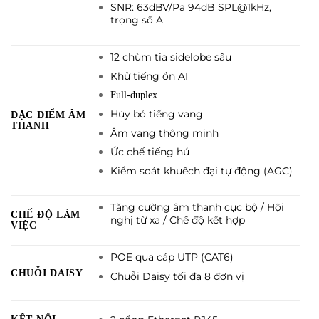
SNR: 63dBV/Pa 94dB SPL@1kHz,
trọng số A
12 chùm tia sidelobe sâu
Khử tiếng ồn AI
Full-duplex
Hủy bỏ tiếng vang
ĐẶC ĐIỂM ÂM
THANH
Âm vang thông minh
Ức chế tiếng hú
Kiểm soát khuếch đại tự động (AGC)
Tăng cường âm thanh cục bộ / Hội
CHẾ ĐỘ LÀM
nghị từ xa / Chế độ kết hợp
VIỆC
POE qua cáp UTP (CAT6)
CHUỖI DAISY
Chuỗi Daisy tối đa 8 đơn vị