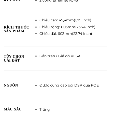
KẾT NỐI
2 cổng Ethernet RJ45
Chiều cao: 45,4mm(1,79 inch)
Chiều rộng: 603mm(23,74 inch)
KÍCH THƯỚC
SẢN PHẨM
Chiều dài: 603mm(23,74 inch)
Gắn trần / Giá đỡ VESA
TÙY CHỌN
CÀI ĐẶT
Được cung cấp bởi DSP qua POE
NGUỒN
MÀU SẮC
Trắng