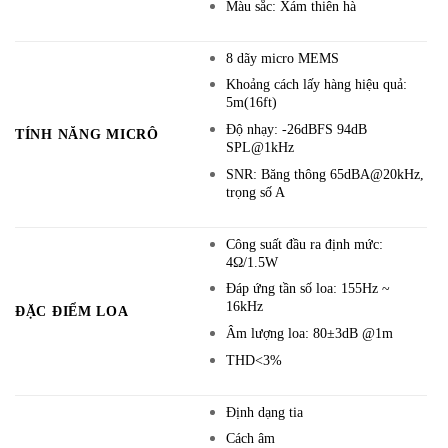
Màu sắc: Xám thiên hà
8 dãy micro MEMS
Khoảng cách lấy hàng hiệu quả:
5m(16ft)
Độ nhạy: -26dBFS 94dB
TÍNH NĂNG MICRÔ
SPL@1kHz
SNR: Băng thông 65dBA@20kHz,
trọng số A
Công suất đầu ra định mức:
4Ω/1.5W
Đáp ứng tần số loa: 155Hz ~
16kHz
ĐẶC ĐIỂM LOA
Âm lượng loa: 80±3dB @1m
THD<3%
Định dạng tia
Cách âm