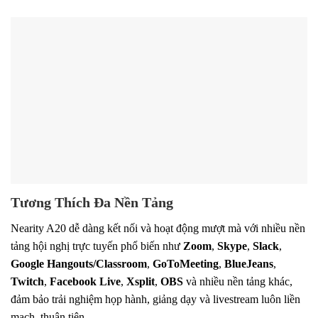
Tương Thích Đa Nền Tảng
Nearity A20 dễ dàng kết nối và hoạt động mượt mà với nhiều nền
tảng hội nghị trực tuyến phổ biến như
Zoom
,
Skype
,
Slack
,
Google Hangouts/Classroom
,
GoToMeeting
,
BlueJeans
,
Twitch
,
Facebook Live
,
Xsplit
,
OBS
và nhiều nền tảng khác,
đảm bảo trải nghiệm họp hành, giảng dạy và livestream luôn liền
mạch, thuận tiện.