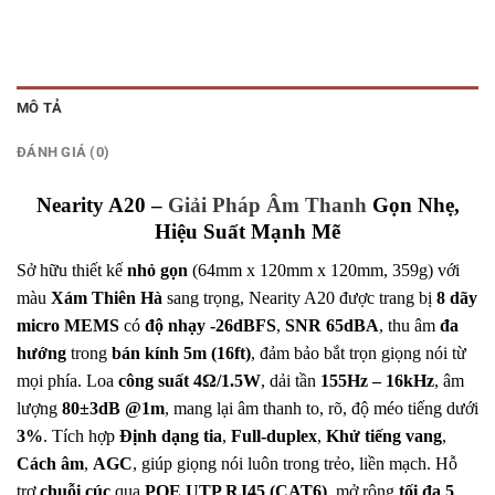
MÔ TẢ
ĐÁNH GIÁ (0)
Nearity A20 –
Giải Pháp Âm Thanh
Gọn Nhẹ,
Hiệu Suất Mạnh Mẽ
Sở hữu thiết kế
nhỏ gọn
(64mm x 120mm x 120mm, 359g) với
màu
Xám Thiên Hà
sang trọng, Nearity A20 được trang bị
8 dãy
micro MEMS
có
độ nhạy -26dBFS
,
SNR 65dBA
, thu âm
đa
hướng
trong
bán kính 5m (16ft)
, đảm bảo bắt trọn giọng nói từ
mọi phía. Loa
công suất 4Ω/1.5W
, dải tần
155Hz – 16kHz
, âm
lượng
80±3dB @1m
, mang lại âm thanh to, rõ, độ méo tiếng dưới
3%
. Tích hợp
Định dạng tia
,
Full-duplex
,
Khử tiếng vang
,
Cách âm
,
AGC
, giúp giọng nói luôn trong trẻo, liền mạch. Hỗ
trợ
chuỗi cúc
qua
POE UTP RJ45 (CAT6)
, mở rộng
tối đa 5