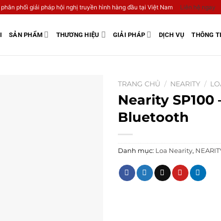
 phân phối giải pháp hội nghị truyền hình hàng đầu tại Việt Nam
Liên hệ ngay
I
SẢN PHẨM
THƯƠNG HIỆU
GIẢI PHÁP
DỊCH VỤ
THÔNG T
TRANG CHỦ
/
NEARITY
/
LO
Nearity SP100 
Bluetooth
Danh mục:
Loa Nearity
,
NEARIT