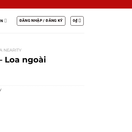
ĐĂNG NHẬP / ĐĂNG KÝ
0
₫
IN
A NEARITY
– Loa ngoài
Y