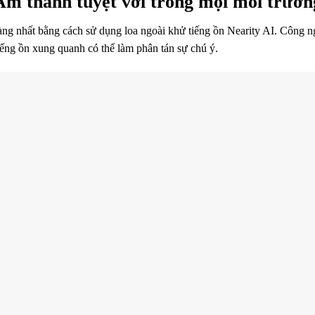
Âm thanh tuyệt vời trong mọi môi trườn
ràng nhất bằng cách sử dụng loa ngoài khử tiếng ồn Nearity AI. Công n
iếng ồn xung quanh có thể làm phân tán sự chú ý.