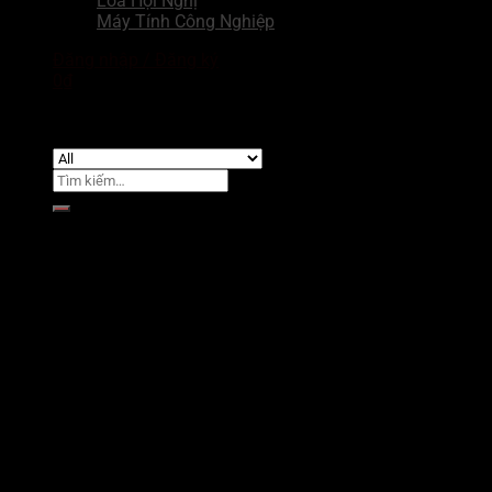
Loa Hội Nghị
Máy Tính Công Nghiệp
Đăng nhập / Đăng ký
0
₫
Chưa có sản phẩm trong giỏ hàng.
Tìm
kiếm:
Giỏ hàng
Chưa có sản phẩm trong giỏ hàng.