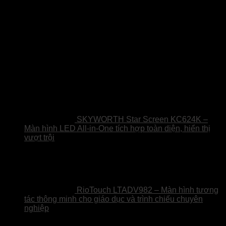
Sản phẩm
SKYWORTH Star Screen KC624K –
Màn hình LED All-in-One tích hợp toàn diện, hiển thị
vượt trội
RioTouch LTADV982 – Màn hình tương
tác thông minh cho giáo dục và trình chiếu chuyên
nghiệp