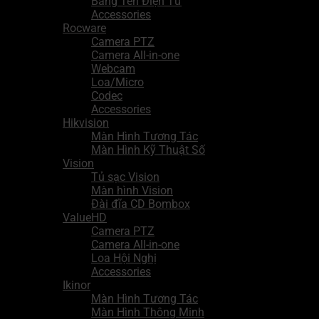
Bảng Tên Điện Tử
Accessories
Rocware
Camera PTZ
Camera All-in-one
Webcam
Loa/Micro
Codec
Accessories
Hikvision
Màn Hình Tương Tác
Màn Hình Kỹ Thuật Số
Vision
Tủ sạc Vision
Màn hình Vision
Đài đĩa CD Bombox
ValueHD
Camera PTZ
Camera All-in-one
Loa Hội Nghị
Accessories
Ikinor
Màn Hình Tương Tác
Màn Hình Thông Minh