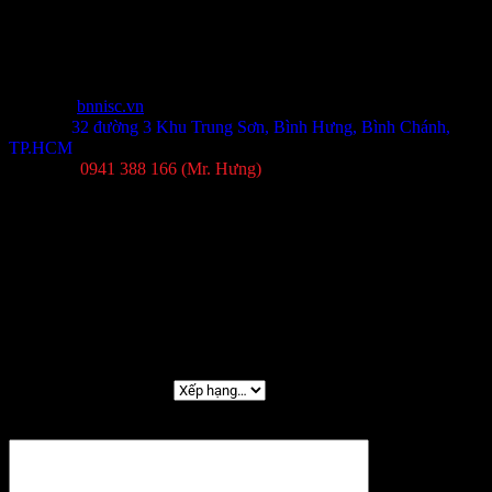
lên
Thông tin liên hệ
Website:
bnnisc.vn
Địa chỉ:
32 đường 3 Khu Trung Sơn, Bình Hưng, Bình Chánh,
TP.HCM
Tel/Zalo:
0941 388 166 (Mr. Hưng)
Đánh giá
Chưa có đánh giá nào.
Hãy là người đầu tiên nhận xét “MAXHUB
PG75MA – Màn Hình Tương Tác Cao Cấp Cho
Doanh Nghiệp & Giáo Dục”
Đánh giá của bạn
*
Đánh giá của bạn
*