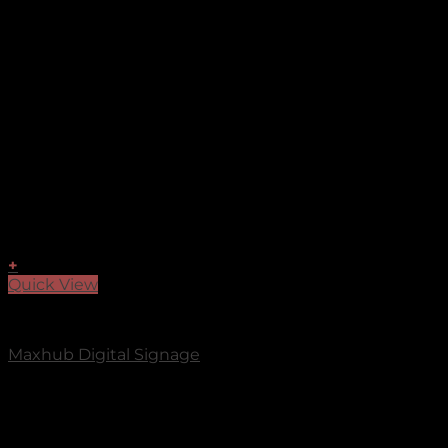
+
Quick View
Màn hình chuyên dụng
Maxhub Digital Signage