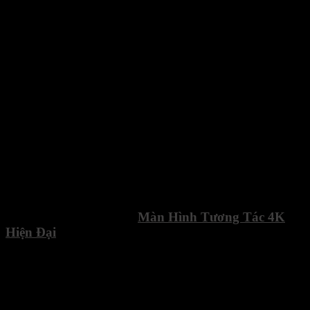
MAXHUB PG75MA –
Màn Hình Tương Tác 4K
Hiện Đại
Cho Doanh Nghiệp & Giáo Dục
MAXHUB PG75MA
là màn hình tương tác cao cấp, mang đến
giải pháp tối ưu cho
họp trực tuyến, giảng dạy và thuyết trình
.
Với
màn hình 4K Ultra HD
, thiết bị đảm bảo
độ chính xác màu
cao
, hỗ trợ nhiều không gian màu và được trang bị
công nghệ