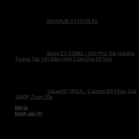
MAXHUB XT10-VB Kit
Ikinor E3 XS982 – Bứt Phá Trải Nghiệm
Tương Tác Với Màn Hình Cảm Ứng 65 Inch
ValueHD V60UL - Camera Độ Phân Giải
1080P Zoom 20x
Mô tả
Đánh giá (0)
MAXHUB PG75MA – Màn Hình Tương
Tác Cao Cấp Cho Doanh Nghiệp & Giáo