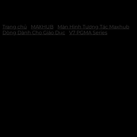
Trang chủ
/
MAXHUB
/
Màn Hình Tương Tác Maxhub
/
Dòng Dành Cho Giáo Dục
/
V7 PGMA Series
MAXHUB PG75MA – Màn
Hình Tương Tác Cao Cấp
Cho Doanh Nghiệp &
Giáo Dục