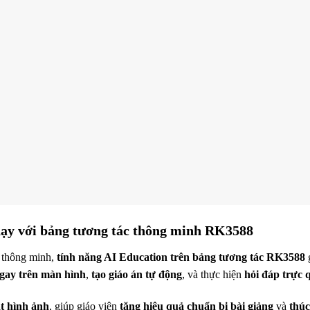
dạy với bảng tương tác thông minh RK3588
c thông minh,
tính năng AI Education trên bảng tương tác RK3588
g
ngay trên màn hình
,
tạo giáo án tự động
, và thực hiện
hỏi đáp trực 
ắt hình ảnh
, giúp giáo viên
tăng hiệu quả chuẩn bị bài giảng
và
thúc