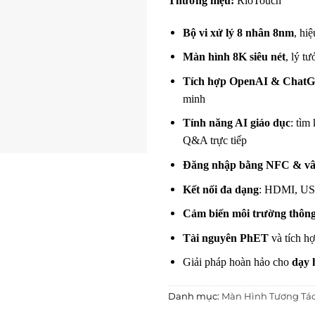
Thương hiệu:
RioTouch
Bộ vi xử lý 8 nhân 8nm
, hi
Màn hình 8K siêu nét
, lý t
Tích hợp OpenAI & Chat
minh
Tính năng AI giáo dục
: tìm
Q&A trực tiếp
Đăng nhập bằng NFC & vâ
Kết nối đa dạng
: HDMI, US
Cảm biến môi trường thôn
Tài nguyên PhET
và tích h
Giải pháp hoàn hảo cho
dạy 
Danh mục:
Màn Hình Tương Tác