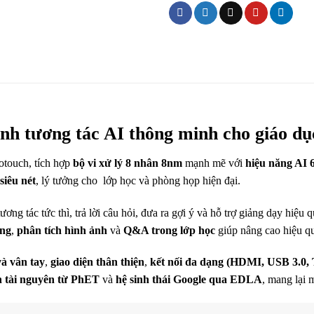
h tương tác AI thông minh cho giáo dụ
otouch, tích hợp
bộ vi xử lý 8 nhân 8nm
mạnh mẽ với
hiệu năng AI 
siêu nét
, lý tưởng cho lớp học và phòng họp hiện đại.
tương tác tức thì, trả lời câu hỏi, đưa ra gợi ý và hỗ trợ giảng dạy hiệu
ộng
,
phân tích hình ảnh
và
Q&A trong lớp học
giúp nâng cao hiệu qu
à vân tay
,
giao diện thân thiện
,
kết nối đa dạng (HDMI, USB 3.0,
 tài nguyên từ PhET
và
hệ sinh thái Google qua EDLA
, mang lại 