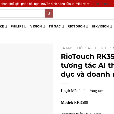
 phân phối giải pháp hội nghị truyền hình hàng đầu tại Việt Nam
Liên hệ ngay
KE
PHILIPS
VISION
TỦ SẠC
RIOTOUCH
HIKVISION
TRANG CHỦ
/
RIOTOUCH
/
RioTouch RK35
tương tác AI 
dục và doanh 
Loại:
Màn hình tương tác
Model:
RK3588