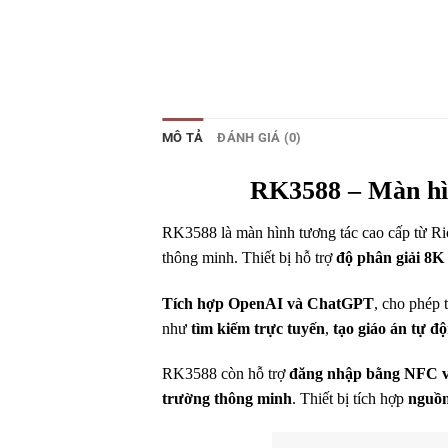
MÔ TẢ
ĐÁNH GIÁ (0)
RK3588 – Màn hìn
RK3588 là màn hình tương tác cao cấp từ Ri
thông minh. Thiết bị hỗ trợ
độ phân giải 8K 
Tích hợp OpenAI và ChatGPT
, cho phép 
như
tìm kiếm trực tuyến
,
tạo giáo án tự đ
RK3588 còn hỗ trợ
đăng nhập bằng NFC v
trường thông minh
. Thiết bị tích hợp
nguồn