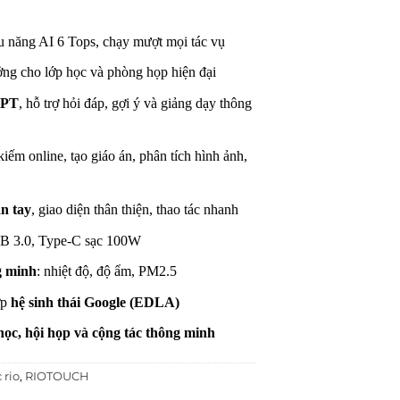
ệu năng AI 6 Tops, chạy mượt mọi tác vụ
ưởng cho lớp học và phòng họp hiện đại
GPT
, hỗ trợ hỏi đáp, gợi ý và giảng dạy thông
 kiếm online, tạo giáo án, phân tích hình ảnh,
n tay
, giao diện thân thiện, thao tác nhanh
B 3.0, Type-C sạc 100W
g minh
: nhiệt độ, độ ẩm, PM2.5
ợp
hệ sinh thái Google (EDLA)
học, hội họp và cộng tác thông minh
 rio
,
RIOTOUCH