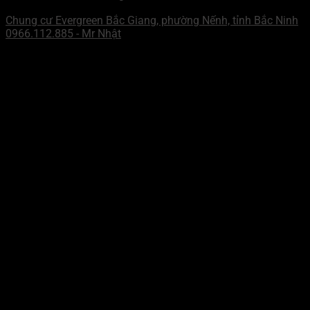
CHI NHÁNH MIỀN BẮC
Chung cư Evergreen Bắc Giang, phường Nếnh, tỉnh Bắc Ninh
0966.112.885 - Mr Nhật
ZALO - MN
Mr Hưng
WECHAT - MN
Mr Hưng
ZALO - MB
Mr Nhật