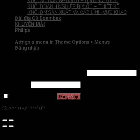
KHỐI SỞ BAN NGHÀNH – DN NHÀ NƯỚC
KHỐI DOANH NGHIỆP ĐỊA ỐC – THIẾT KẾ
KHỐI DN SẢN XUẤT VÀ CÁC LĨNH VỰC KHÁC
Đài đĩa CD Boombox
KHUYẾN MÃI
Philips
Assign a menu in Theme Options > Menus
Đăng nhập
Đăng nhập
Tên tài khoản hoặc địa chỉ email
*
Mật khẩu
*
Ghi nhớ mật khẩu
Đăng nhập
Quên mật khẩu?