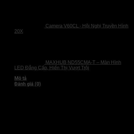
Camera V60CL - Hội Nghị Truyền Hình
20X
MAXHUB ND55CMA-T – Màn Hình
LED Đẳng Cấp, Hiển Thị Vượt Trội
Mô tả
Đánh giá (0)
ACEPC F5M AI Mini PC – Mini PC AI
hiệu năng cao, gọn nhẹ tối đa
Trang bị
Intel Core Ultra 7 155H
với
16 nhân 22 luồng
,
xung
nhịp tối đa 4.80GHz
, kết hợp
chip AI chuyên dụng NPU thế hệ
mới
, ACEPC F5M mang đến
hiệu năng AI vượt trội
trong một