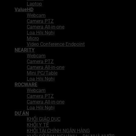
Laptop
ValueHD
Webcam
Camera PTZ
Camera All-in-one
Loa Hội Nghị
Micro
Video Conference Endpoint
NEARITY
Webcam
Camera PTZ
Camera All-in-one
Mini PC/Table
Loa Hội Nghị
ROCWARE
Webcam
Camera PTZ
Camera All-in-one
Loa Hội Nghị
DỰ ÁN
KHỐI GIÁO DỤC
KHỐI Y TẾ
KHỐI TÀI CHÍNH NGÂN HÀNG