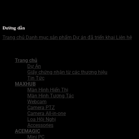
WECHAT - MB
Mr Nhật
Đường dẫn
Trang chủ
Danh mục sản phẩm
Dự án đã triển khai
Liên hệ
Copyright 2026 ©
Công Ty TNHH Giải Pháp Tích Hợp BNN
Trang chủ
Dự Án
Giấy chứng nhận từ các thương hiệu
Tin Tức
MAXHUB
Màn Hình Hiển Thị
Màn Hình Tương Tác
Webcam
Camera PTZ
Camera All-in-one
Loa Hội Nghị
Accessories
ACEMAGIC
Mini PC