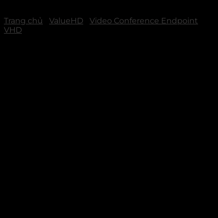
Trang chủ
/
ValueHD
/
Video Conference Endpoint
VHD
ValueHD C9S – Thiết bị
Codec cho phòng hội
nghị vừa và lớn