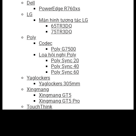
Dell
PowerEdge R760xs
LG
Màn hinh tương tác LG
65TR3DQ
75TR3DQ
Poly
Codec
Poly G7500
Loa hội nghị Poly
Poly Sync 20
Poly Sync 40
Poly Sync 60
Yaglockers
Yaglockers 305mm
Xingmang
Xingmang GT5
Xingmang GT5 Pro
TouchThink