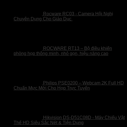
Rocware RC03 - Camera Hội Nghị
Giá
Giá
Chuyên Dụng Cho Giáo Dục
8,150,000
₫
7,150,000
₫
gốc
hiện
là:
tại
8,150,000₫.
là:
7,15
ROCWARE RT13 – Bộ điều khiển
phòng họp thông minh, nhỏ gọn, hiệu năng cao
Philips PSE0200 – Webcam 2K Full HD
Chuẩn Mực Mới Cho Họp Trực Tuyến
Hikvision DS-D51C08D - Máy Chiếu Vật
Thể HD Siêu Sắc Nét & Tiện Dụng