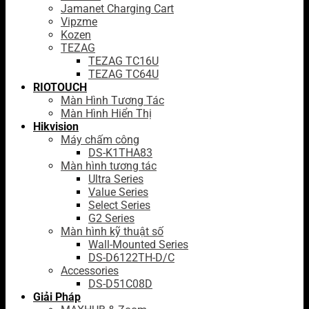
Jamanet Charging Cart
Vipzme
Kozen
TEZAG
TEZAG TC16U
TEZAG TC64U
RIOTOUCH
Màn Hình Tương Tác
Màn Hình Hiển Thị
Hikvision
Máy chấm công
DS-K1THA83
Màn hình tương tác
Ultra Series
Value Series
Select Series
G2 Series
Màn hình kỹ thuật số
Wall-Mounted Series
DS-D6122TH-D/C
Accessories
DS-D51C08D
Giải Pháp