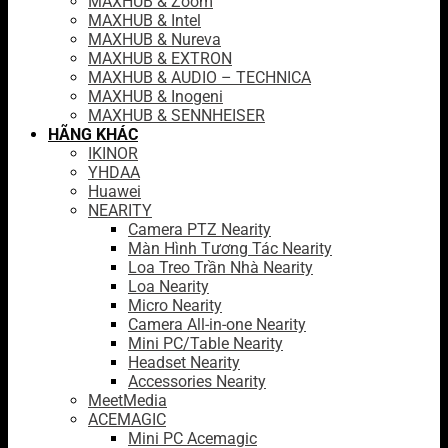
MAXHUB & Zoom
MAXHUB & Intel
MAXHUB & Nureva
MAXHUB & EXTRON
MAXHUB & AUDIO – TECHNICA
MAXHUB & Inogeni
MAXHUB & SENNHEISER
HÃNG KHÁC
IKINOR
YHDAA
Huawei
NEARITY
Camera PTZ Nearity
Màn Hình Tương Tác Nearity
Loa Treo Trần Nhà Nearity
Loa Nearity
Micro Nearity
Camera All-in-one Nearity
Mini PC/Table Nearity
Headset Nearity
Accessories Nearity
MeetMedia
ACEMAGIC
Mini PC Acemagic