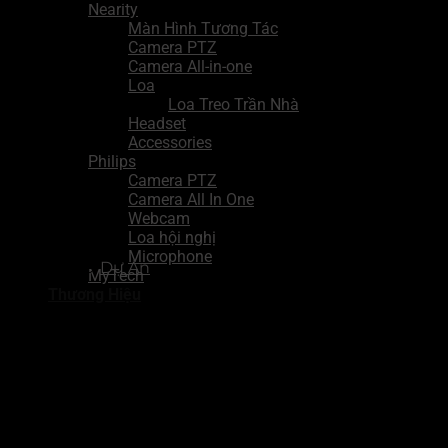
Nearity
Màn Hình Tương Tác
Camera PTZ
Camera All-in-one
Loa
Loa Treo Trần Nhà
Headset
Accessories
Philips
Camera PTZ
Camera All In One
Webcam
Loa hội nghị
Microphone
Danh mục:
Dự Án
MyTech
Thương Hiệu