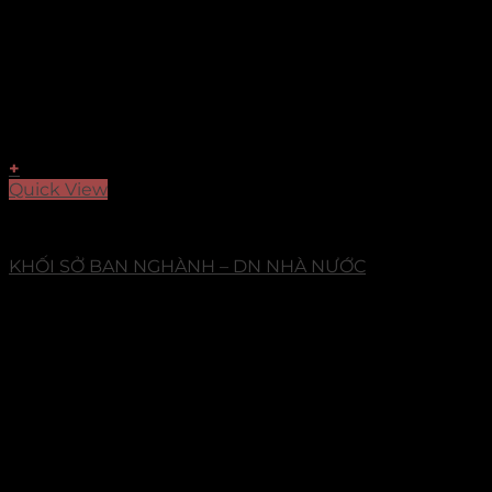
+
Quick View
Dự Án
KHỐI SỞ BAN NGHÀNH – DN NHÀ NƯỚC