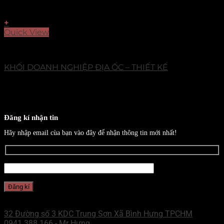
+
Quick View
Dự Án
KHỐI DOANH NGHIỆP ĐỊA ỐC – THIẾT KẾ
Đăng kí nhận tin
Hãy nhập email cùa bạn vào đây để nhận thông tin mới nhất!
CHI NHÁNH MIỀN NAM
32 Đường số 3 KDC Trung Sơn Xã Bình Hưng TPCHM
0941.388.166 - Mr Hưng