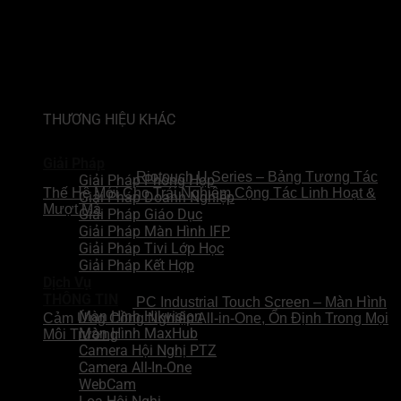
Sản phẩm
THƯƠNG HIỆU KHÁC
Giải Pháp
Riotouch U Series – Bảng Tương Tác
Giải Pháp Phòng Họp
Thế Hệ Mới Cho Trải Nghiệm Cộng Tác Linh Hoạt &
Giải Pháp Doanh Nghiệp
Mượt Mà
Giải Pháp Giáo Dục
Giải Pháp Màn Hình IFP
Giải Pháp Tivi Lớp Học
Giải Pháp Kết Hợp
Dịch Vụ
THÔNG TIN
PC Industrial Touch Screen – Màn Hình
Màn Hình Hikvision
Cảm Ứng Công Nghiệp All-in-One, Ổn Định Trong Mọi
Màn Hình MaxHub
Môi Trường
Camera Hội Nghị PTZ
Camera All-In-One
WebCam