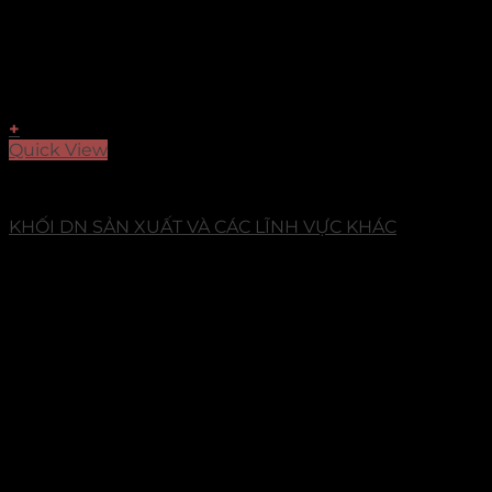
+
Quick View
Dự Án
KHỐI DN SẢN XUẤT VÀ CÁC LĨNH VỰC KHÁC