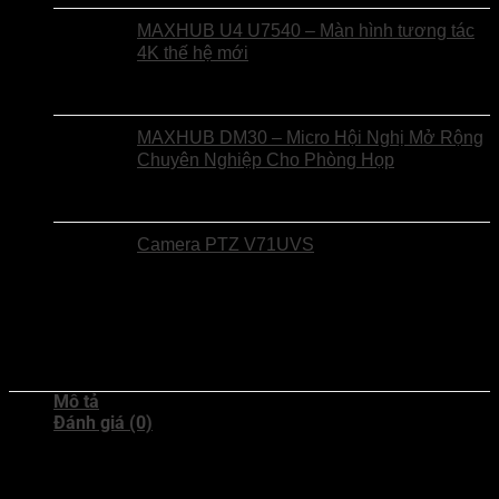
MAXHUB U4 U7540 – Màn hình tương tác
4K thế hệ mới
MAXHUB DM30 – Micro Hội Nghị Mở Rộng
Chuyên Nghiệp Cho Phòng Họp
Camera PTZ V71UVS
Mô tả
Đánh giá (0)
EnTrans OM48/OM48S – Tủ Sạc & Đồng