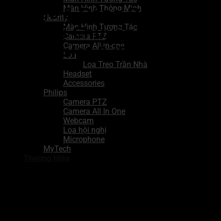
Tủ Sạc & Đồng Bộ 48
Màn Hình Thông Minh
Nearity
Màn Hình Tương Tác
Thiết Bị Chuyên Nghiệp
Camera PTZ
Camera All-in-one
Cho Tablet & iPad 11”
Loa
Loa Treo Trần Nhà
Headset
Accessories
Philips
Camera PTZ
Camera All In One
Webcam
Loa hội nghị
Microphone
MyTech
Thương Hiệu
Loại:
Tủ sạc thông minh
Model:
OM48/OM48S