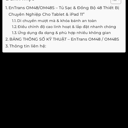
EnTrans OM48/OM48S – Tủ Sạc & Đồng Bộ 48 Thiết Bị
Chuyên Nghiệp Cho Tablet & iPad 11”
Di chuyển mượt mà & khóa bánh an toàn
Điều chỉnh độ cao linh hoạt & lắp đặt nhanh chóng
Ứng dụng đa dạng & phù hợp nhiều không gian
BẢNG THÔNG SỐ KỸ THUẬT – EnTrans OM48 / OM48S
Thông tin liên hệ:
Thiết kế chắc chắn & khả năng chịu tải ổn định
OM48/OM48S được hoàn thiện từ
vật liệu kim loại siêu bền
,
mang lại độ cứng cáp khi sử dụng với các màn hình lớn. Khả năng
chịu tải ổn định và hạn chế rung lắc
giúp thiết bị hoạt động an
toàn trong mọi môi trường như phòng họp hay lớp học.
Di chuyển mượt mà & khóa bánh an toàn
Xe đẩy được trang bị
hệ thống bánh xe xoay linh hoạt
, dễ dàng di
chuyển màn hình đến bất kỳ vị trí nào. Khi cần cố định, cơ chế
khóa bánh chắc chắn
giúp thiết bị đứng yên tuyệt đối, đảm bảo sự
ổn định trong quá trình thuyết trình.