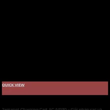
QUICK VIEW
+
TỦ SẠC
Jamanet Charging Cart AC AIR30 – Giải pháp sạc và