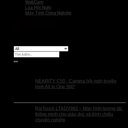
WebCam
Loa Hội Nghị
Máy Tính Công Nghiệp
Đăng nhập / Đăng ký
0
₫
Chưa có sản phẩm trong giỏ hàng.
Tìm
kiếm:
Sản phẩm
Giỏ hàng
NEARITY C50 - Camera hội nghị truyền
Chưa có sản phẩm trong giỏ hàng.
hình All In One 360°
RioTouch LTADV982 – Màn hình tương tác
thông minh cho giáo dục và trình chiếu
chuyên nghiệp