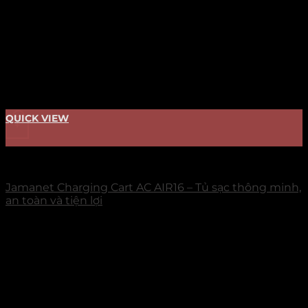
QUICK VIEW
+
TỦ SẠC
Jamanet Charging Cart AC AIR16 – Tủ sạc thông minh,
an toàn và tiện lợi