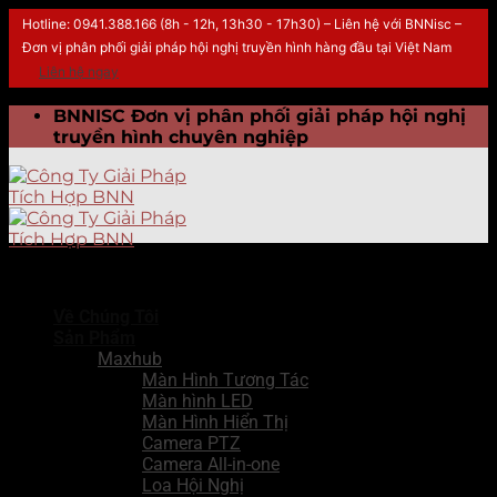
Hotline: 0941.388.166 (8h - 12h, 13h30 - 17h30) – Liên hệ với BNNisc –
Đơn vị phân phối giải pháp hội nghị truyền hình hàng đầu tại Việt Nam
Liên hệ ngay
Skip
BNNISC Đơn vị phân phối giải pháp hội nghị
to
truyền hình chuyên nghiệp
content
Về Chúng Tôi
Sản Phẩm
Maxhub
Màn Hình Tương Tác
Màn hình LED
Màn Hình Hiển Thị
Camera PTZ
Camera All-in-one
Loa Hội Nghị