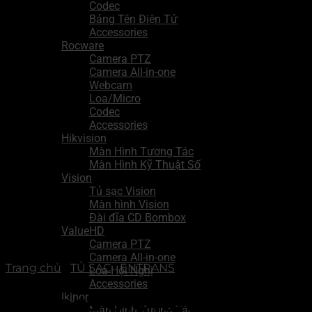
Codec
Bảng Tên Điện Tử
Accessories
Rocware
Camera PTZ
Camera All-in-one
Webcam
Loa/Micro
Codec
Accessories
Hikvision
Màn Hình Tương Tác
Màn Hình Kỹ Thuật Số
Vision
Tủ sạc Vision
Màn hình Vision
Đài đĩa CD Bombox
ValueHD
Camera PTZ
Camera All-in-one
Trang chủ
/
TỦ SẠC
/
ENTRANS
Loa Hội Nghị
Accessories
EnTrans OM48/OM48S –
Ikinor
Màn Hình Tương Tác