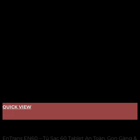
QUICK VIEW
+
TỦ SẠC
EnTrans EN60 – Tủ Sạc 60 Tablet An Toàn, Gọn Gàng &