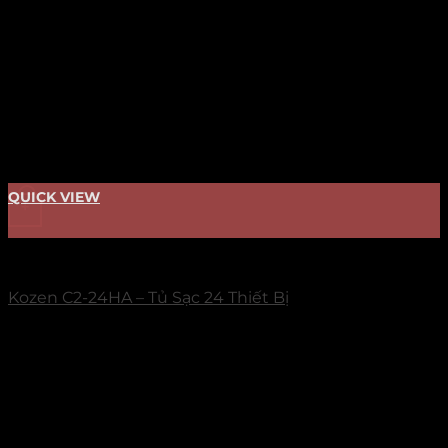
QUICK VIEW
+
TỦ SẠC
Kozen C2-24HA – Tủ Sạc 24 Thiết Bị