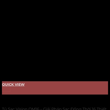
QUICK VIEW
+
Tủ Sạc 16 Khe
Tủ Sạc Vision OM16 – Giải Pháp Sạc Đồng Thời 16 Thiết