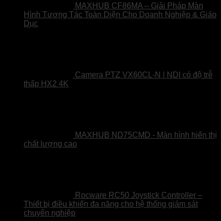
MAXHUB CF86MA – Giải Pháp Màn
Hình Tương Tác Toàn Diện Cho Doanh Nghiệp & Giáo
Dục
Camera PTZ VX60CL-N | NDI có độ trễ
thấp HX2 4K
MAXHUB ND75CMD - Màn hình hiển thị
chất lượng cao
Rocware RC50 Joystick Controller –
Thiết bị điều khiển đa năng cho hệ thống giám sát
chuyên nghiệp