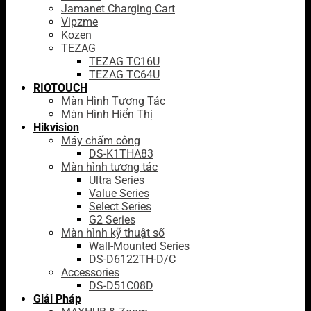
Jamanet Charging Cart
Vipzme
Kozen
TEZAG
TEZAG TC16U
TEZAG TC64U
RIOTOUCH
Màn Hình Tương Tác
Màn Hình Hiển Thị
Hikvision
Máy chấm công
DS-K1THA83
Màn hình tương tác
Ultra Series
Value Series
Select Series
G2 Series
Màn hình kỹ thuật số
Wall-Mounted Series
DS-D6122TH-D/C
Accessories
DS-D51C08D
Giải Pháp