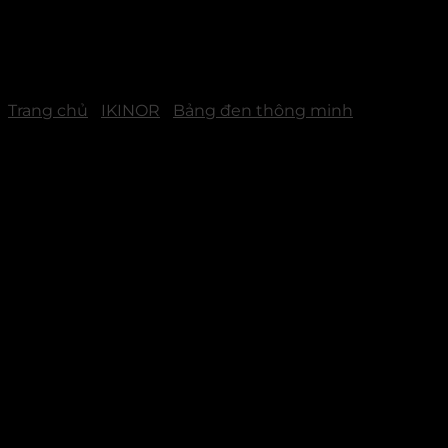
Trang chủ
/
IKINOR
/
Bảng đen thông minh
Ikinor 75″ NanoTouch
Smart Blackboard – Bảng
Thông Minh Ghi Hình Cho
Giáo Dục K12