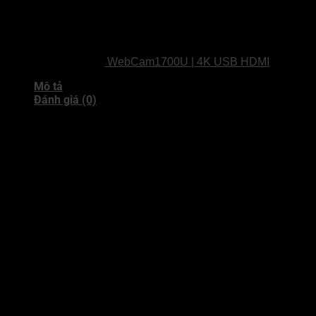
WebCam1700U | 4K USB HDMI
Mô tả
Đánh giá (0)
Ikinor 75″ NanoTouch Smart Blackboard
– Bảng Thông Minh Ghi Hình Cho Giáo
Dục K12
Ikinor 75″ NanoTouch Smart Blackboard tích hợp bảng viết hai bên
và màn hình cảm ứng trung tâm, cho phép
ghi lại nội dung viết tay
và hiển thị trực tiếp. Hỗ trợ
phấn thường, phấn không bụi, bút
lỏng
cùng
cảm ứng 20 điểm chạm
, mang đến trải nghiệm giảng
dạy trực quan, linh hoạt.
Trang bị
loa Pure Studio 15W
2 / 60W
3
,
camera 13MP/48MP
,
micro 8 array
,
Wi-Fi 6 mặt trước
,
Type-C
,
NFC
, và phần mềm
Whiteboard thông minh
.