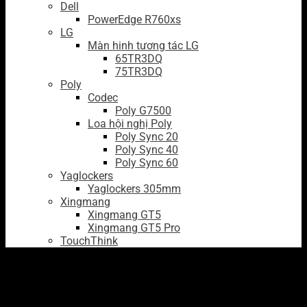
Dell
PowerEdge R760xs
LG
Màn hinh tương tác LG
65TR3DQ
75TR3DQ
Poly
Codec
Poly G7500
Loa hội nghị Poly
Poly Sync 20
Poly Sync 40
Poly Sync 60
Yaglockers
Yaglockers 305mm
Xingmang
Xingmang GT5
Xingmang GT5 Pro
TouchThink