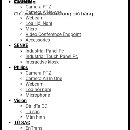
ValueHD
Giỏ hàng
Camera PTZ
Camera All-in-one
Chưa có sản phẩm trong giỏ hàng.
Webcam
Loa Hội Nghị
Micro
Video Conference Endpoint
Accessories
SENKE
Industrial Panel Pc
Industrial Touch Panel Pc
Interactive kiosk
Philips
Camera PTZ
Camera All In One
Webcam
Loa hội nghị
Microphone
Vision
Đài đĩa CD
Tủ sạc
Màn hình
TỦ SẠC
EnTrans