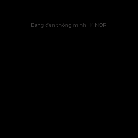
công cụ như viết hai bút, sơ đồ tư duy, nhận diện chữ viết.
Lưu trữ và truy cập tài liệu từ Google Drive và OneDrive
,
thuận tiện và an toàn.
Danh mục:
Bảng đen thông minh
,
IKINOR
Sản phẩm