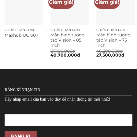
Giảm giá!
Giảm giá!
CHƯA PHÂN LOẠI
CHƯA PHÂN LOẠI
CHƯA PHÂN LOẠI
Màn hình tương
Màn hình tương
Maxhub UC S07
tác Vision – 85
tác Vision – 75
inch
inch
67,100,000
₫
46,200,000
₫
Giá
Giá
Giá
Giá
40,700,000
₫
27,500,000
₫
gốc
hiện
gốc
hiện
là:
tại
là:
tại
67,100,000₫.
là:
46,200,000₫.
là:
40,700,000₫.
27,50
ĐĂNG KÍ NHẬN TIN
Hãy nhập email cùa bạn vào đây để nhận thông tin mới nhất!