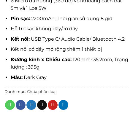
6 Micro đa hướng (360 độ) với khoảng cách bắt
5m và 1 Loa 5W
Pin sạc:
2200mAh, Thời gian sử dụng 8 giờ
Hỗ trợ sạc không dây/có dây
Kết nối:
USB Type C/ Audio Cable/ Bluetooth 4.2
Kết nối có dây mở rộng thêm 1 thiết bị
Đường kính x Chiếu cao:
120mm×35.2mm, Trọng
lượng : 395g
Màu:
Dark Gray
Danh mục:
Chưa phân loại