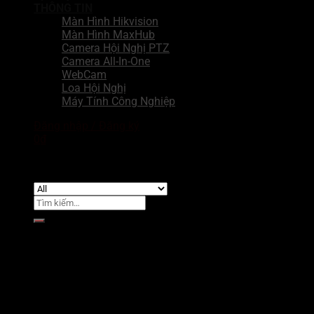
THÔNG TIN
Màn Hình Hikvision
Màn Hình MaxHub
Camera Hội Nghị PTZ
Camera All-In-One
WebCam
Loa Hội Nghị
Máy Tính Công Nghiệp
Đăng nhập / Đăng ký
0
₫
Chưa có sản phẩm trong giỏ hàng.
Tìm
kiếm:
Giỏ hàng
Chưa có sản phẩm trong giỏ hàng.