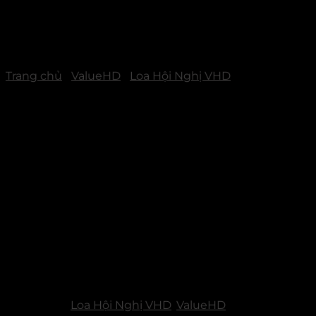
Trang chủ
/
ValueHD
/
Loa Hội Nghị VHD
M100 – Micro Hội Nghị U
Danh mục:
Loa Hội Nghị VHD
,
ValueHD