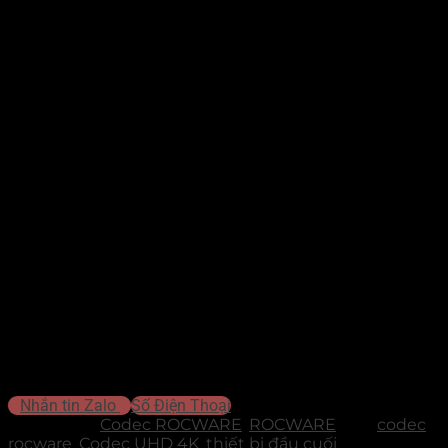
Loại:
Codec
Model:
CX200
Thương hiệu:
ROCWARE
Hình ảnh:
Luồng kép
Dual 4K mượt mà ở 1Mbps
(H.265), tích hợp
MCU đa điểm
.
Đường truyền:
Ổn định, chống giật lag tối đa dù mạng bị
rớt 20% –
30% gói tin
.
Cổng kết nối:
Phần cứng lớn với
4 vào/2 ra video
và
5 vào/4 ra âm
thanh
.
Camera:
Zoom
f=4.4-52.8mm
, quét
180°/s
, nhớ
255 vị trí
, đủ cổng
HDMI/SDI/USB/IP
.
Điều khiển:
Qua
bàn NX-KB100
, RS232/422/485/IP chuẩn
VISCA, Pelco,
ONVIF
.
Tiện ích:
Ghi hình
USB
, âm thanh
song ngữ
, đạt chuẩn quốc tế
ISO
9001:2015
Liên hệ để được tư vấn báo giá
Nhắn tin Zalo
Số Điện Thoại
Danh mục:
Codec ROCWARE
,
ROCWARE
Thẻ:
codec
rocware
,
Codec UHD 4K
,
thiết bị đầu cuối
Thương