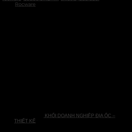
hiệu:
Rocware
Sản phẩm
KHỐI DOANH NGHIỆP ĐỊA ỐC –
THIẾT KẾ