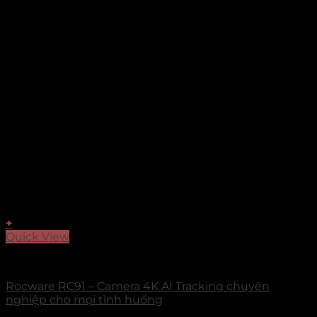
+
Quick View
Camera PTZ
Rocware RC91 – Camera 4K AI Tracking chuyên
nghiệp cho mọi tình huống