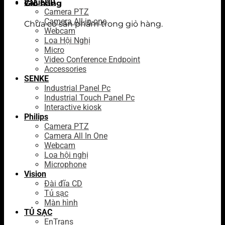
ValueHD
Giỏ hàng
Camera PTZ
Camera All-in-one
Chưa có sản phẩm trong giỏ hàng.
Webcam
Loa Hội Nghị
Micro
Video Conference Endpoint
Accessories
SENKE
Industrial Panel Pc
Industrial Touch Panel Pc
Interactive kiosk
Philips
Camera PTZ
Camera All In One
Webcam
Loa hội nghị
Microphone
Vision
Đài đĩa CD
Tủ sạc
Màn hình
TỦ SẠC
EnTrans