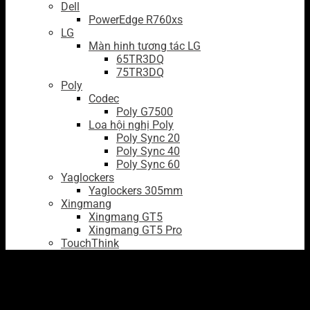
Dell
PowerEdge R760xs
LG
Màn hinh tương tác LG
65TR3DQ
75TR3DQ
Poly
Codec
Poly G7500
Loa hội nghị Poly
Poly Sync 20
Poly Sync 40
Poly Sync 60
Yaglockers
Yaglockers 305mm
Xingmang
Xingmang GT5
Xingmang GT5 Pro
TouchThink