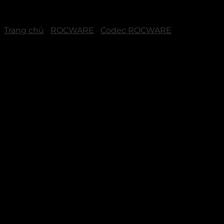
Trang chủ
/
ROCWARE
/
Codec ROCWARE
Rocware CX200 – Thiết bị
Hội nghị Truyền hình 4K
Chuyên dụng (H.323/SIP)