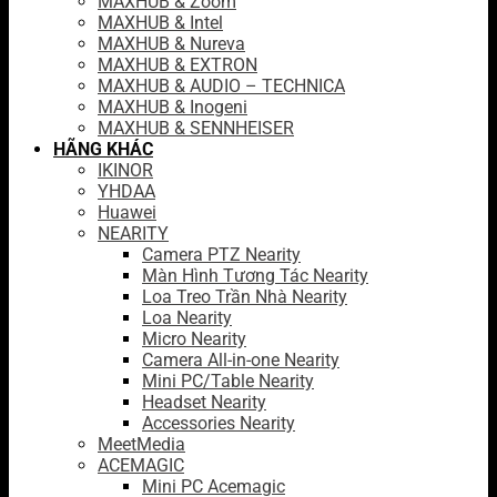
MAXHUB & Zoom
MAXHUB & Intel
MAXHUB & Nureva
MAXHUB & EXTRON
MAXHUB & AUDIO – TECHNICA
MAXHUB & Inogeni
MAXHUB & SENNHEISER
HÃNG KHÁC
IKINOR
YHDAA
Huawei
NEARITY
Camera PTZ Nearity
Màn Hình Tương Tác Nearity
Loa Treo Trần Nhà Nearity
Loa Nearity
Micro Nearity
Camera All-in-one Nearity
Mini PC/Table Nearity
Headset Nearity
Accessories Nearity
MeetMedia
ACEMAGIC
Mini PC Acemagic