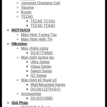
Jamanet Charging Cart
Vipzme
Kozen
TEZAG
TEZAG TC16U
TEZAG TC64U
RIOTOUCH
Màn Hình Tương Tác
Màn Hình Hiển Thị
Hikvision
Máy chấm công
DS-K1THA83
Màn hình tương tác
Ultra Series
Value Series
Select Series
G2 Series
Màn hình kỹ thuật số
Wall-Mounted Series
DS-D6122TH-D/C
Accessories
DS-D51C08D
Giải Pháp