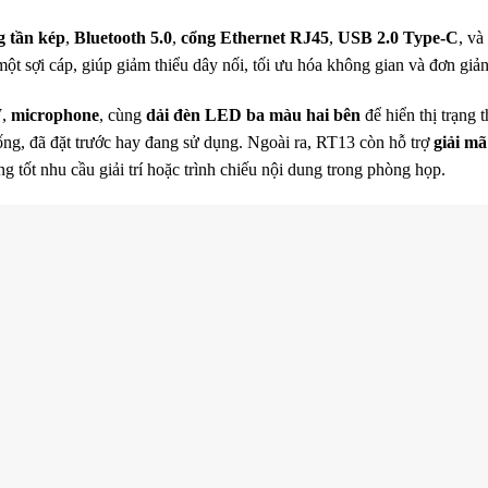
g tần kép
,
Bluetooth 5.0
,
cổng Ethernet RJ45
,
USB 2.0 Type-C
, và
một sợi cáp, giúp giảm thiểu dây nối, tối ưu hóa không gian và đơn giản 
W
,
microphone
, cùng
dải đèn LED ba màu hai bên
để hiển thị trạng 
ng, đã đặt trước hay đang sử dụng. Ngoài ra, RT13 còn hỗ trợ
giải m
g tốt nhu cầu giải trí hoặc trình chiếu nội dung trong phòng họp.