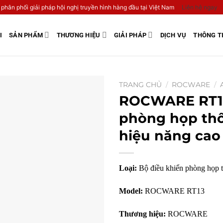
 phân phối giải pháp hội nghị truyền hình hàng đầu tại Việt Nam
Liên hệ ngay
I
SẢN PHẨM
THƯƠNG HIỆU
GIẢI PHÁP
DỊCH VỤ
THÔNG T
TRANG CHỦ
/
ROCWARE
/
ROCWARE RT13
phòng họp thô
hiệu năng cao
Loại:
Bộ điều khiển phòng họp 
Model:
ROCWARE RT13
Thương hiệu:
ROCWARE