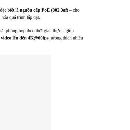
 đặc biệt là
nguồn cấp PoE (802.3af)
– cho
hóa quá trình lắp đặt.
thái phòng họp theo thời gian thực – giúp
ã video lên đến 4K@60fps
, tương thích nhiều