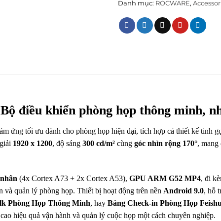
Danh mục:
ROCWARE
,
Accessor
điều khiển phòng họp thông minh, nhỏ
cảm ứng tối ưu dành cho phòng họp hiện đại, tích hợp cả thiết kế tinh 
 giải
1920 x 1200
, độ sáng
300 cd/m²
cùng
góc nhìn rộng 170°
, mang 
6 nhân
(4x Cortex A73 + 2x Cortex A53),
GPU ARM G52 MP4
, đi 
n và quản lý phòng họp. Thiết bị hoạt động trên nền
Android 9.0
, hỗ 
lk Phòng Họp Thông Minh
, hay
Bảng Check-in Phòng Họp Feish
 cao hiệu quả vận hành và quản lý cuộc họp một cách chuyên nghiệp.