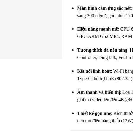
Màn hình cảm ứng sắc nét
:
sáng 300 cd/m², góc nhìn 170
Hiệu năng mạnh mẽ
: CPU 6
GPU ARM G52 MP4, RAM 4GB
Tương thích đa nền tảng
: 
Controller, DingTalk, Feishu
Kết nối linh hoạt
: Wi-Fi băn
Type-C, hỗ trợ PoE (802.3af)
Âm thanh và hiển thị
: Loa 1
giải mã video lên đến 4K@60
Thiết kế gọn nhẹ
: Kích thướ
tiêu thụ điện năng thấp (12W)