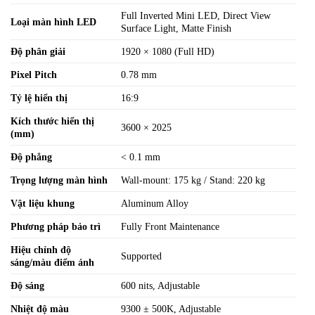
Full Inverted Mini LED, Direct View
Loại màn hình LED
Surface Light, Matte Finish
Độ phân giải
1920 × 1080 (Full HD)
Pixel Pitch
0.78 mm
Tỷ lệ hiển thị
16:9
Kích thước hiển thị
3600 × 2025
(mm)
Độ phẳng
< 0.1 mm
Trọng lượng màn hình
Wall-mount: 175 kg / Stand: 220 kg
Vật liệu khung
Aluminum Alloy
Phương pháp bảo trì
Fully Front Maintenance
Hiệu chỉnh độ
Supported
sáng/màu điểm ảnh
Độ sáng
600 nits, Adjustable
Nhiệt độ màu
9300 ± 500K, Adjustable