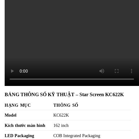
BẢNG THÔNG SỐ KỸ THUẬT – Star Screen KC622K
HẠNG MỤC
THÔNG SỐ
Model
KC622K
Kích thước màn hình
162 inch
LED Packaging
COB Integrated Packaging