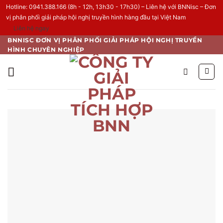
Hotline: 0941.388.166 (8h - 12h, 13h30 - 17h30) – Liên hệ với BNNisc – Đơn
vị phân phối giải pháp hội nghị truyền hình hàng đầu tại Việt Nam
Liên hệ ngay
Skip
BNNISC ĐƠN VỊ PHÂN PHỐI GIẢI PHÁP HỘI NGHỊ TRUYỀN
HÌNH CHUYÊN NGHIỆP
to
content