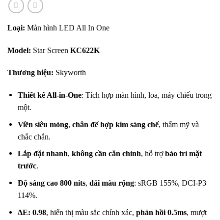
Loại:
Màn hình LED All In One
Model:
Star Screen
KC622K
Thương hiệu:
Skyworth
Thiết kế All-in-One
: Tích hợp màn hình, loa, máy chiếu trong
một.
Viền siêu mỏng
,
chân đế hợp kim sáng chế
, thẩm mỹ và
chắc chắn.
Lắp đặt nhanh
,
không cần căn chỉnh
, hỗ trợ
bảo trì mặt
trước
.
Độ sáng cao 800 nits
,
dải màu rộng
: sRGB 155%, DCI-P3
114%.
ΔE: 0.98
, hiển thị màu sắc chính xác,
phản hồi 0.5ms
, mượt