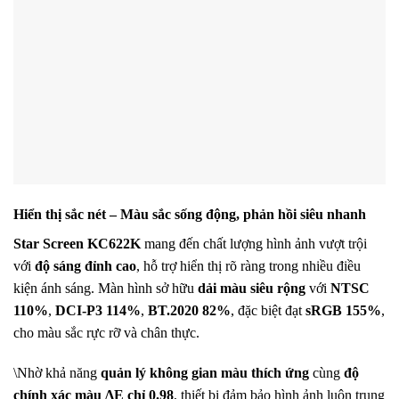
Hiển thị sắc nét – Màu sắc sống động, phản hồi siêu nhanh
Star Screen KC622K
mang đến chất lượng hình ảnh vượt trội
với
độ sáng đỉnh cao
, hỗ trợ hiển thị rõ ràng trong nhiều điều
kiện ánh sáng. Màn hình sở hữu
dải màu siêu rộng
với
NTSC
110%
,
DCI-P3 114%
,
BT.2020 82%
, đặc biệt đạt
sRGB 155%
,
cho màu sắc rực rỡ và chân thực.
\Nhờ khả năng
quản lý không gian màu thích ứng
cùng
độ
chính xác màu ΔE chỉ 0.98
, thiết bị đảm bảo hình ảnh luôn trung