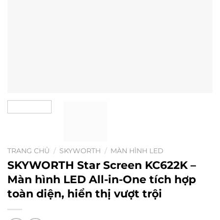
TRANG CHỦ
/
SKYWORTH
/
MÀN HÌNH LED
SKYWORTH Star Screen KC622K –
Màn hình LED All-in-One tích hợp
toàn diện, hiển thị vượt trội