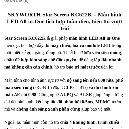
ĐÁNH GIÁ (0)
SKYWORTH Star Screen KC622K –
Màn hình
LED
All-in-One tích hợp toàn diện, hiển thị vượt
trội
Star Screen KC622K
là giải pháp
màn hình LED All-in-One
hiện đại, tích hợp đầy đủ
máy chiếu, loa và module LED
trong
một thiết kế gọn gàng, đồng bộ. Thiết bị sở hữu
viền siêu mỏng
,
chân đế hợp kim sáng chế độc quyền
, dễ dàng
lắp đặt nhanh
mà không cần căn chỉnh
, hỗ trợ
bảo trì mặt trước
tiện lợi.
Màn hình cho hình ảnh rực rỡ với
độ sáng lên đến 800 nits
,
phổ
màu siêu rộng
(sRGB 155%, DCI-P3 114%) và
độ chính xác
màu ΔE chỉ 0.98
. Công nghệ
AI-PQ và AI-SR
giúp tăng cường
chi tiết hình ảnh, kết hợp
tốc độ phản hồi 0.5ms
,
MEMC
mượt
mà và
chống ánh sáng xanh phần cứng
giúp bảo vệ mắt.
Ngoài ra, màn hình còn hỗ trợ
chia 4 khung hình
,
trình chiếu