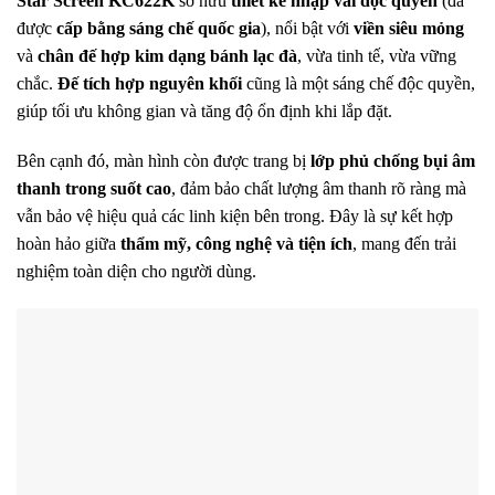
Star Screen KC622K
sở hữu
thiết kế nhập vai độc quyền
(đã
được
cấp bằng sáng chế quốc gia
), nổi bật với
viền siêu mỏng
và
chân đế hợp kim dạng bánh lạc đà
, vừa tinh tế, vừa vững
chắc.
Đế tích hợp nguyên khối
cũng là một sáng chế độc quyền,
giúp tối ưu không gian và tăng độ ổn định khi lắp đặt.
Bên cạnh đó, màn hình còn được trang bị
lớp phủ chống bụi âm
thanh trong suốt cao
, đảm bảo chất lượng âm thanh rõ ràng mà
vẫn bảo vệ hiệu quả các linh kiện bên trong. Đây là sự kết hợp
hoàn hảo giữa
thẩm mỹ, công nghệ và tiện ích
, mang đến trải
nghiệm toàn diện cho người dùng.