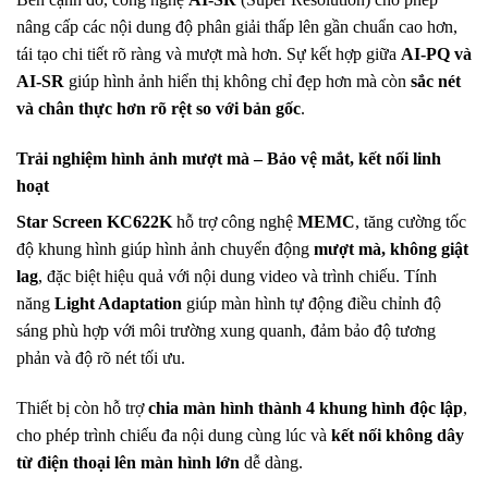
nâng cấp các nội dung độ phân giải thấp lên gần chuẩn cao hơn,
tái tạo chi tiết rõ ràng và mượt mà hơn. Sự kết hợp giữa
AI-PQ và
AI-SR
giúp hình ảnh hiển thị không chỉ đẹp hơn mà còn
sắc nét
và chân thực hơn rõ rệt so với bản gốc
.
Trải nghiệm hình ảnh mượt mà – Bảo vệ mắt, kết nối linh
hoạt
Star Screen KC622K
hỗ trợ công nghệ
MEMC
, tăng cường tốc
độ khung hình giúp hình ảnh chuyển động
mượt mà, không giật
lag
, đặc biệt hiệu quả với nội dung video và trình chiếu. Tính
năng
Light Adaptation
giúp màn hình tự động điều chỉnh độ
sáng phù hợp với môi trường xung quanh, đảm bảo độ tương
phản và độ rõ nét tối ưu.
Thiết bị còn hỗ trợ
chia màn hình thành 4 khung hình độc lập
,
cho phép trình chiếu đa nội dung cùng lúc và
kết nối không dây
từ điện thoại lên màn hình lớn
dễ dàng.