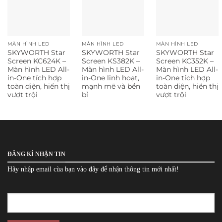
MÀN HÌNH LED
MÀN HÌNH LED
MÀN HÌNH LED
SKYWORTH Star
SKYWORTH Star
SKYWORTH Star
Screen KC624K –
Screen KS382K –
Screen KC352K –
Màn hình LED All-
Màn hình LED All-
Màn hình LED All-
in-One tích hợp
in-One linh hoạt,
in-One tích hợp
toàn diện, hiển thị
mạnh mẽ và bền
toàn diện, hiển thị
vượt trội
bỉ
vượt trội
ĐĂNG KÍ NHẬN TIN
Hãy nhập email cùa bạn vào đây để nhận thông tin mới nhất!