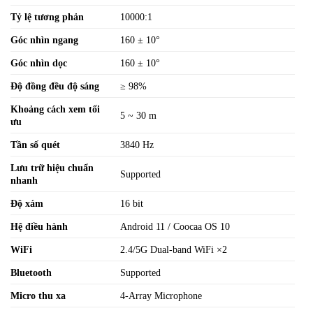
Tỷ lệ tương phản
10000:1
Góc nhìn ngang
160 ± 10°
Góc nhìn dọc
160 ± 10°
Độ đồng đều độ sáng
≥ 98%
Khoảng cách xem tối
5 ~ 30 m
ưu
Tần số quét
3840 Hz
Lưu trữ hiệu chuẩn
Supported
nhanh
Độ xám
16 bit
Hệ điều hành
Android 11 / Coocaa OS 10
WiFi
2.4/5G Dual-band WiFi ×2
Bluetooth
Supported
Micro thu xa
4-Array Microphone