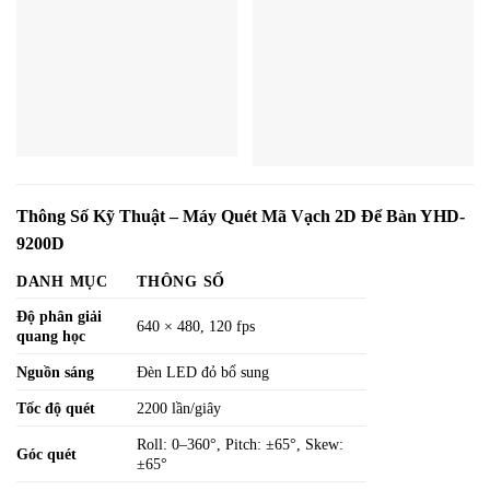
Thông Số Kỹ Thuật – Máy Quét Mã Vạch 2D Để Bàn YHD-
9200D
DANH MỤC
THÔNG SỐ
Độ phân giải
640 × 480, 120 fps
quang học
Nguồn sáng
Đèn LED đỏ bổ sung
Tốc độ quét
2200 lần/giây
Roll: 0–360°, Pitch: ±65°, Skew:
Góc quét
±65°