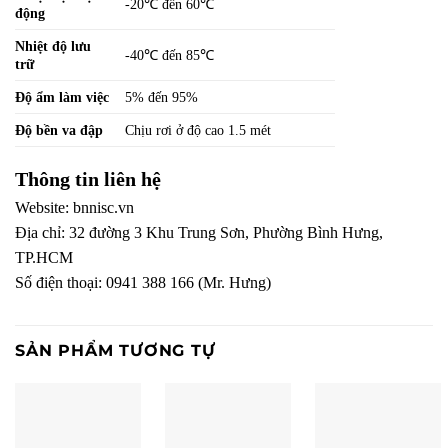
-20℃ đến 60℃
động
Nhiệt độ lưu
-40℃ đến 85℃
trữ
Độ ẩm làm việc
5% đến 95%
Độ bền va đập
Chịu rơi ở độ cao 1.5 mét
Thông tin liên hệ
Website:
bnnisc.vn
Địa chỉ: 32 đường 3 Khu Trung Sơn, Phường Bình Hưng,
TP.HCM
Số điện thoại: 0941 388 166 (Mr. Hưng)
SẢN PHẨM TƯƠNG TỰ