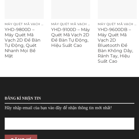
MÁY QUÉT MÃ VẠCH ĐỂ BÀN
MÁY QUÉT MÃ VẠCH ĐỂ BÀN
MÁY QUÉT MÃ VẠCH ĐỂ BÀN
YHD-9800D –
YHD-9100D – Máy
YHD-9600DB –
Máy Quét Mã
Quét Mã Vạch 2D
Máy Quét Mã
Vạch 2D Để Bàn
Để Bàn Tự Động,
Vạch 2D
Tự Động, Quét
Hiệu Suất Cao
Bluetooth Để
Nhanh Mọi Bề
Bàn Không Dây,
Mặt
Rảnh Tay, Hiệu
Suất Cao
ĐĂNG KÍ NHẬN TIN
Hãy nhập email cùa bạn vào đây để nhận thông tin mới nhất!