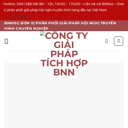
Hotline: 0941.388.166 (8h - 12h, 13h30 - 17h30) – Liên hệ với BNNisc – Đơn
vị phân phối giải pháp hội nghị truyền hình hàng đầu tại Việt Nam
Liên hệ ngay
Skip
BNNISC ĐƠN VỊ PHÂN PHỐI GIẢI PHÁP HỘI NGHỊ TRUYỀN
HÌNH CHUYÊN NGHIỆP
to
content