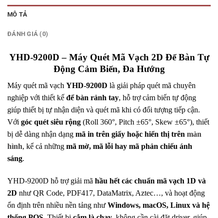
MÔ TẢ
ĐÁNH GIÁ (0)
YHD-9200D – Máy Quét Mã Vạch 2D Để Bàn Tự
Động Cảm Biến, Đa Hướng
Máy quét mã vạch
YHD-9200D
là giải pháp quét mã chuyên
nghiệp với thiết kế
để bàn rảnh tay
, hỗ trợ cảm biến tự động
giúp thiết bị tự nhận diện và quét mã khi có đối tượng tiếp cận.
Với
góc quét siêu rộng
(Roll 360°, Pitch ±65°, Skew ±65°), thiết
bị dễ dàng nhận dạng
mã in trên giấy hoặc hiển thị trên
màn
hình
, kể cả những
mã mờ, mã lỗi hay mã phản chiếu ánh
sáng
.
YHD-9200D hỗ trợ giải mã
hầu hết các chuẩn mã vạch 1D và
2D
như QR Code, PDF417, DataMatrix, Aztec…, và hoạt động
ổn định trên nhiều nền tảng như
Windows, macOS, Linux và hệ
thống POS
. Thiết bị
cắm là chạy
, không cần cài đặt driver, giúp