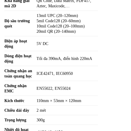
Khả năng giải
QR Code, Data Matrix, PDF417,
mã 2D
Aztec, Maxicode,…
13mil UPC (20–120mm)
Độ sâu trường
5mil Code128 (20–60mm)
quét
10mil Code128 (20–100mm)
20mil QR (20–140mm)
Điện áp hoạt
5V DC
động
Dòng điện hoạt
Tối đa 390mA, điển hình 220mA
động
Chứng nhận an
ICE42471, IEC60950
toàn quang học
Chứng nhận
EN55022, EN55024
EMC
Kích thước
110mm × 53mm × 120mm
Chiều dài dây
2 mét
Trọng lượng
300g
Nhiệt độ hoạt