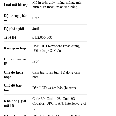
Mã in trên giấy, màng mỏng, màn
Loại mã hỗ trợ
hình điện thoại, máy tính bảng,…
Độ tương phản
≥20%
in
Độ phân giải
4mil
Tỉ lệ lỗi
≤1/2,000,000
USB HID Keyboard (mặc định),
Kiểu giao tiếp
USB cổng COM ảo
Chuẩn bảo vệ
IP54
IP
Chế độ kích
Cầm tay, Liên tục, Tự động cảm
hoạt
biến
Chế độ báo
Đèn LED và âm báo (buzzer)
hiệu
Code 39, Code 128, Code 93,
Khả năng giải
Codabar, UPC, EAN, Interleave 2 of
mã 1D
5,…