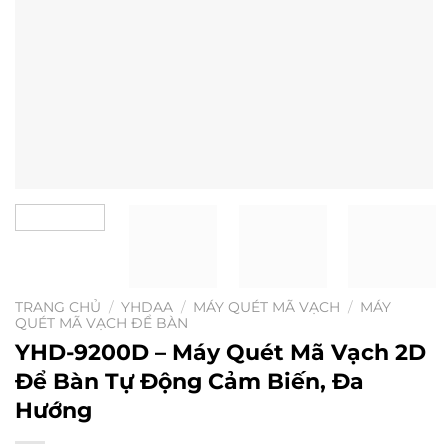
TRANG CHỦ
/
YHDAA
/
MÁY QUÉT MÃ VẠCH
/
MÁY
QUÉT MÃ VẠCH ĐỂ BÀN
YHD-9200D – Máy Quét Mã Vạch 2D
Để Bàn Tự Động Cảm Biến, Đa
Hướng