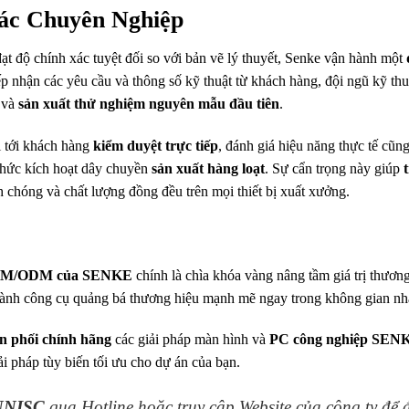
ác Chuyên Nghiệp
t độ chính xác tuyệt đối so với bản vẽ lý thuyết, Senke vận hành một
ếp nhận các yêu cầu và thông số kỹ thuật từ khách hàng, đội ngũ kỹ thu
i và
sản xuất thử nghiệm nguyên mẫu đầu tiên
.
 tới khách hàng
kiểm duyệt trực tiếp
, đánh giá hiệu năng thực tế cũng
 thức kích hoạt dây chuyền
sản xuất hàng loạt
. Sự cẩn trọng này giúp
t
 chóng và chất lượng đồng đều trên mọi thiết bị xuất xưởng.
 OEM/ODM của SENKE
chính là chìa khóa vàng nâng tầm giá trị thương
hành công cụ quảng bá thương hiệu mạnh mẽ ngay trong không gian n
n phối chính hãng
các giải pháp màn hình và
PC công nghiệp SENK
iải pháp tùy biến tối ưu cho dự án của bạn.
BNNISC
qua Hotline hoặc truy cập Website của công ty để 