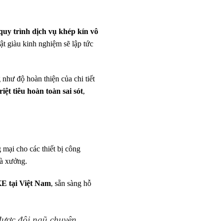
quy trình dịch vụ khép kín vô
ật giàu kinh nghiệm sẽ lập tức
 như độ hoàn thiện của chi tiết
riệt tiêu hoàn toàn sai sót
,
 mại cho các thiết bị công
hà xưởng.
E tại Việt Nam
, sẵn sàng hỗ
được đội ngũ chuyên