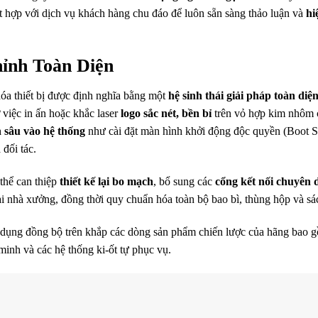
t hợp với dịch vụ khách hàng chu đáo để luôn sẵn sàng thảo luận và
hi
ỉnh Toàn Diện
óa thiết bị được định nghĩa bằng một
hệ sinh thái giải pháp toàn diệ
 việc in ấn hoặc khắc laser
logo sắc nét, bền bỉ
trên vỏ hợp kim nhôm
n sâu vào hệ thống
như cài đặt màn hình khởi động độc quyền (Boot S
đối tác.
 thể can thiệp
thiết kế lại bo mạch
, bổ sung các
cổng kết nối chuyên 
ại nhà xưởng, đồng thời quy chuẩn hóa toàn bộ bao bì, thùng hộp và s
 dụng đồng bộ trên khắp các dòng sản phẩm chiến lược của hãng bao 
minh và các hệ thống ki-ốt tự phục vụ.