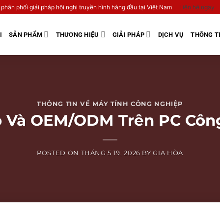
 phân phối giải pháp hội nghị truyền hình hàng đầu tại Việt Nam
Liên hệ ngay
I
SẢN PHẨM
THƯƠNG HIỆU
GIẢI PHÁP
DỊCH VỤ
THÔNG T
THÔNG TIN VỀ MÁY TÍNH CÔNG NGHIỆP
o Và OEM/ODM Trên PC Côn
POSTED ON
THÁNG 5 19, 2026
BY
GIA HÒA