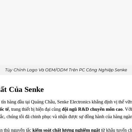
Tùy Chỉnh Logo Và OEM/ODM Trên PC Công Nghiệp Senke
ất Của Senke
y tín hàng đầu tại Quảng Châu, Senke Electronics khẳng định vị thế v
ốc tế
, trang thiết bị hiện đại cùng
đội ngũ R&D chuyên môn cao
. Vớ
sắc, chúng tôi đã chinh phục và nhận được sự đồng hành của hàng ngàn 
ân thủ nguyên tắc
kiểm soát chất lượng nghiêm ngặt
từ khâu tuyển ch