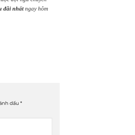
u đãi nhất
ngay hôm
đánh dấu
*