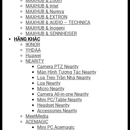
MAXHUB & Zoom
MAXHUB & Intel
MAXHUB & Nureva
MAXHUB & EXTRON
MAXHUB & AUDIO – TECHNICA
MAXHUB & Inogeni
MAXHUB & SENNHEISER
HÃNG KHÁC
IKINOR
YHDAA
Huawei
NEARITY
Camera PTZ Nearity
Màn Hình Tương Tác Nearity
Loa Treo Trần Nhà Nearity
Loa Nearity
Micro Nearity
Camera All-in-one Nearity
Mini PC/Table Nearity
Headset Nearity
Accessories Nearity
MeetMedia
ACEMAGIC
Mini PC Acemagic