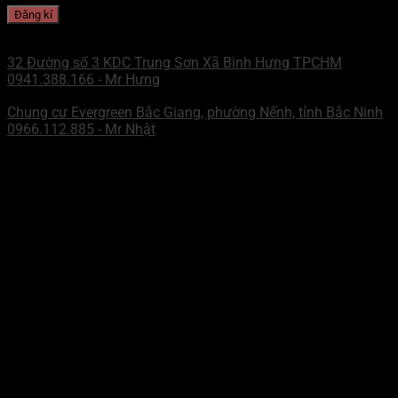
CHI NHÁNH MIỀN NAM
32 Đường số 3 KDC Trung Sơn Xã Bình Hưng TPCHM
0941.388.166 - Mr Hưng
CHI NHÁNH MIỀN BẮC
Chung cư Evergreen Bắc Giang, phường Nếnh, tỉnh Bắc Ninh
0966.112.885 - Mr Nhật
ZALO - MN
Mr Hưng
WECHAT - MN
Mr Hưng
ZALO - MB