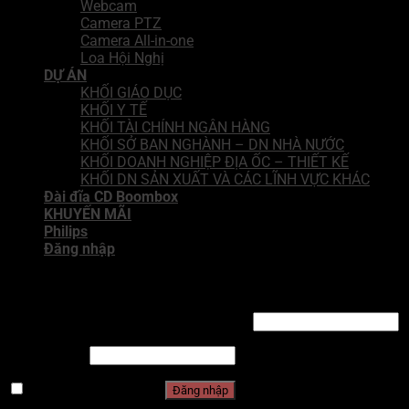
Webcam
Camera PTZ
Camera All-in-one
Loa Hội Nghị
DỰ ÁN
KHỐI GIÁO DỤC
KHỐI Y TẾ
KHỐI TÀI CHÍNH NGÂN HÀNG
KHỐI SỞ BAN NGHÀNH – DN NHÀ NƯỚC
KHỐI DOANH NGHIỆP ĐỊA ỐC – THIẾT KẾ
KHỐI DN SẢN XUẤT VÀ CÁC LĨNH VỰC KHÁC
Đài đĩa CD Boombox
KHUYẾN MÃI
Philips
Đăng nhập
Đăng nhập
Tên tài khoản hoặc địa chỉ email
*
Mật khẩu
*
Ghi nhớ mật khẩu
Đăng nhập