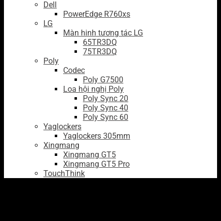
Dell
PowerEdge R760xs
LG
Màn hinh tương tác LG
65TR3DQ
75TR3DQ
Poly
Codec
Poly G7500
Loa hội nghị Poly
Poly Sync 20
Poly Sync 40
Poly Sync 60
Yaglockers
Yaglockers 305mm
Xingmang
Xingmang GT5
Xingmang GT5 Pro
TouchThink