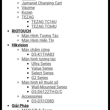
Jamanet Charging Cart
Vipzme
Kozen
TEZAG
TEZAG TC16U
TEZAG TC64U
RIOTOUCH
Màn Hình Tương Tác
Màn Hình Hiển Thị
Hikvision
Máy chấm công
DS-K1THA83
Màn hình tương tác
Ultra Series
Value Series
Select Series
G2 Series
Màn hình kỹ thuật số
Wall-Mounted Series
DS-D6122TH-D/C
Accessories
DS-D51C08D
Giải Pháp