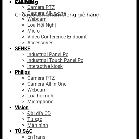
ValueHD
Giỏ hàng
Camera PTZ
Camera All-in-one
Chưa có sản phẩm trong giỏ hàng.
Webcam
Loa Hội Nghị
Micro
Video Conference Endpoint
Accessories
SENKE
Industrial Panel Pc
Industrial Touch Panel Pc
Interactive kiosk
Philips
Camera PTZ
Camera All In One
Webcam
Loa hội nghị
Microphone
Vision
Đài đĩa CD
Tủ sạc
Màn hình
TỦ SẠC
EnTrans