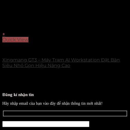
+
Quick View
Xingmang
Xingmang GT3 – Máy Trạm AI Workstation Đặt Bàn
Siêu Nhỏ Gọn Hiệu Năng Cao
Đăng kí nhận tin
Hãy nhập email cùa bạn vào đây để nhận thông tin mới nhất!