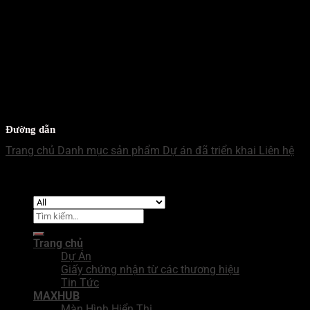
Mr Nhật
WECHAT - MB
Mr Nhật
Đường dẫn
Trang chủ
Danh mục sản phẩm
Dự án đã triển khai
Liên hệ
Copyright 2026 ©
Công Ty TNHH Giải Pháp Tích Hợp BNN
Tìm
kiếm:
Trang chủ
Dự Án
Giấy chứng nhận từ các thương hiệu
Tin Tức
MAXHUB
Màn Hình Hiển Thị