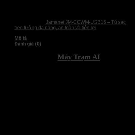
Jamanet JM-CCWM-USB16 – Tủ sạc
treo tường đa năng, an toàn và tiện lợi
Mô tả
Đánh giá (0)
Xingmang GT5 –
Máy Trạm AI
Edge Siêu
Nhỏ Gọn
Xingmang GT5
là dòng máy trạm
AI Edge Workstation
đặt bàn
siêu nhỏ gọn với dung tích chỉ
4.8L
, chuyên dụng cho các tác vụ trí
tuệ nhân tạo và đồ họa chuyên sâu. Thiết bị sở hữu sức mạnh tính
toán tối thượng lên đến
770 TOPS
và
24GB VRAM
, tương thích
hoàn hảo với các dòng GPU chuyên dụng như
NVIDIA Pro 4000
SFF / Pro 2000 / A2000
để
triển khai cục bộ các mô hình lớn từ
7B đến 35B
.
Về cấu hình, máy hỗ trợ vi xử lý
Intel Core thế hệ 12-14
hoặc
AMD Ryzen 7000/9000
, đi kèm
RAM DDR5
và ổ cứng
M.2
PCIe 4.0
tốc độ cao dưới hệ thống
tản nhiệt khí
bền bỉ. Nhờ cấu