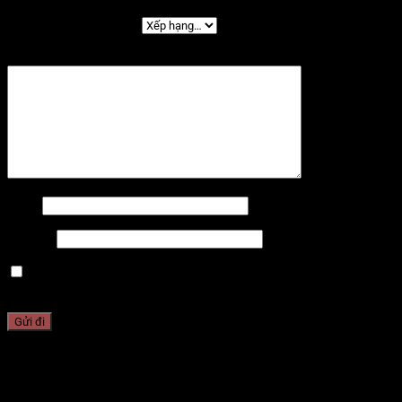
Đánh giá của bạn
*
Đánh giá của bạn
*
Tên
*
Email
*
Lưu tên của tôi, email, và trang web trong trình
duyệt này cho lần bình luận kế tiếp của tôi.
Sản phẩm tương tự