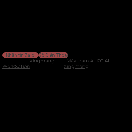
Xử lý AI mạnh mẽ:
Đạt
770 TOPS
, chạy mượt các mô hình lớn
7B–35B
.
Cấu hình tối tân:
Chip
i5-14400F
,
64GB RAM DDR5
và
1TB SSD PCIe 4.0
.
Đồ họa kỹ thuật:
Đáp ứng tốt các tác vụ giả lập phức tạp, render và
CAE/CFD
.
Ứng dụng đa năng:
Phù hợp nghiên cứu AI cá nhân, giảng dạy hoặc làm
nút cạnh
.
Kết nối siêu tốc:
Đầy đủ cổng HDMI, DP, USB 3.2,
mạng 2.5G
và nút
CLR_CMOS
.
Liên hệ để được tư vấn báo giá
Nhắn tin Zalo
Số Điện Thoại
Danh mục:
Xingmang
Thẻ:
Máy trạm AI
,
PC AI
WorkSation
Thương hiệu:
Xingmang
Sản phẩm